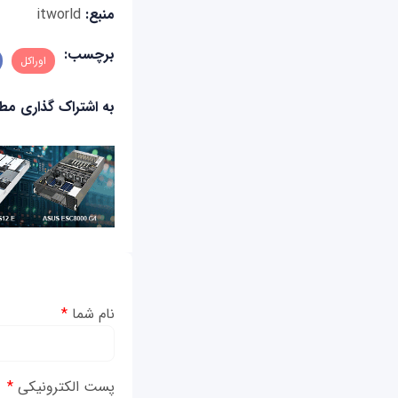
منبع:
itworld
برچسب:
اوراکل
به اشتراک گذاری م
نام شما
*
پست الکترونیکی
*