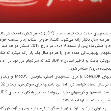
به‎روزرسانی اصلی که هر سه سال یکبار ارائه می‎‌شود، انتشار جاوای استاندار
از نسخه Java 9 در مارچ 2018 منتشر خواهد شد.
تا به امروز اوراکل نسخه‎های به‎روزرسا
شاخص بود
بر
ستم عامل‎ها ایجاد کنند.
طراح اصلی گروه پلتفرم جاوای اوراکل، مارک رین‎هولد می‎گوید: «پس ا