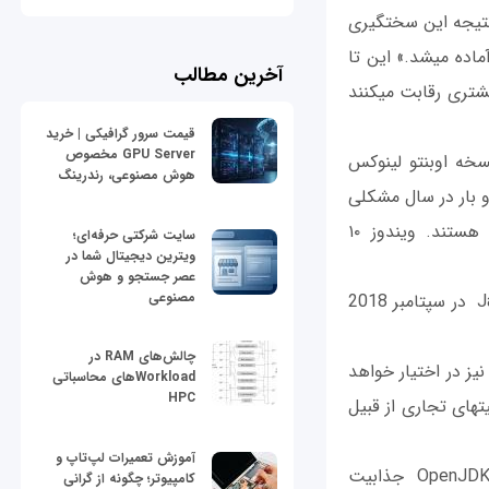
 شود. اما نتیجه این سختگیری
API کوچکتر، زبان و قابلیت‎های JVM بود که تنها زمانی قابل ارائه بود که قابلیت‎های بزرگ آماده می‎شد.» این تا
آخرین مطالب
زمانی که جاوا تنها با چند پلتفرم به رقابت می‎پرداخت مشکلی نبود، اما حالا با پلتفرم‎های بیشتری رقابت می‎کنند
قیمت سرور گرافیکی | خرید
GPU Server مخصوص
خه اوبنتو لینوکس
هوش مصنوعی، رندرینگ
روزرسانی زمان بندی شده سریع برای کسانی که با بروزرسانی‎های دو بار در سال مشکلی
ندارند و یک انتشار آهسته برای کسانی که به دنبال نسخه‎های باثبات چندین ساله هستند. ویندوز ۱۰
سایت شرکتی حرفه‌ای؛
ویترین دیجیتال شما در
عصر جستجو و هوش
مصنوعی
اوراکل می‎گوید اولین انتشار جدید با پشتیبانی بلند مدت جاوا یک سال پس از عرضه Java 9 در سپتامبر 2018
چالش‌های RAM در
ی از کدهای اصلی و انتشار قابلیت‎های جدید را نیز در اختیار خواهد
Workloadهای محاسباتی
HPC
داشت. رین‎هولد می‎گوید: «اوراکل به ارائه ساختارهای Oracle JDK اختصاصی که شامل قابلیت‎های تجاری از قبیل
آموزش تعمیرات لپ‌تاپ و
همانند نسخه JDK 9 قابلیت‎های تجاری نیز به صورت منبع باز خواهند بود تا ساختارهای OpenJDK جذابیت
کامپیوتر؛ چگونه از گرانی