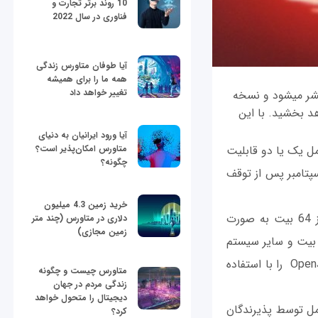
10 روند برتر تجارت و
فناوری در سال 2022
آیا طوفان متاورس زندگی
همه ما را برای همیشه
تغییر خواهد داد
اوراکل با منتشر کردن نسخه‎های جدید کیت توسعه جاوا (JDK) که هر شش ماه یک بار منتشر می‎شود و نسخه
د را سرعت خواهد بخشید. با این
آیا ورود ایرانیان به دنیای
نی عمده جاوا را هر دو سال یک بار ارائه می‎کرد که شامل یک یا دو قابلیت
متاورس امکان‌پذیر است؟
چگونه؟
. اما این رویکرد باعث به تاخیر افتادن JDK 9 شد که سرانجام قرار بود در 21 سپتامبر پس از توقف
خرید زمین 4.3 میلیون
همچنین اوراکل باینری‎های OpenJDK را برای نسخه‎های اصلی لینوکس، MacOS و ویندوز 64 بیت به صورت
دلاری در متاورس (چند متر
زمین مجازی)
وزرسانی‌های دو بار در سال ایجاد خواهد کرد. اما این باینری‎ها برای سولاریس، ویندوز 32 بیت و سایر سیستم
عامل‎ها ایجاد نخواهد شد. انجمن‎ها و گروه‎های جاوا می‎‌توانند به طور رایگان باینری‎های OpenJDK را با استفاده
متاورس چیست و چگونه
زندگی مردم در جهان
دیجیتال را متحول خواهد
ز بررسی و آزمایش کامل توسط پذیرندگان
کرد؟