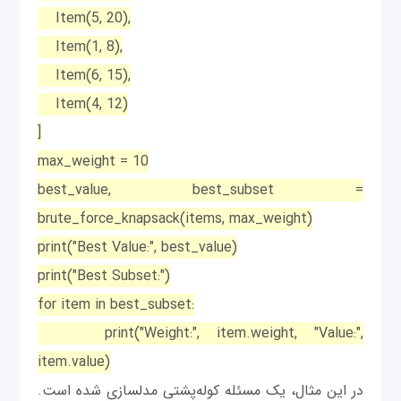
Item(5, 20),
Item(1, 8),
Item(6, 15),
Item(4, 12)
]
max_weight = 10
best_value, best_subset =
brute_force_knapsack(items, max_weight)
print("Best Value:", best_value)
print("Best Subset:")
for item in best_subset:
print("Weight:", item.weight, "Value:",
item.value)
در این مثال، یک مسئله کوله‌پشتی مدلسازی شده است.