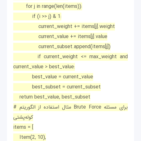
for j in range(len(items)):
if (i >> j) & 1:
current_weight += items[j].weight
current_value += items[j].value
current_subset.append(items[j])
if current_weight <= max_weight and
current_value > best_value:
best_value = current_value
best_subset = current_subset
return best_value, best_subset
# مثال استفاده از الگوریتم Brute Force برای مسئله
کوله‌پشتی
items = [
Item(2, 10),