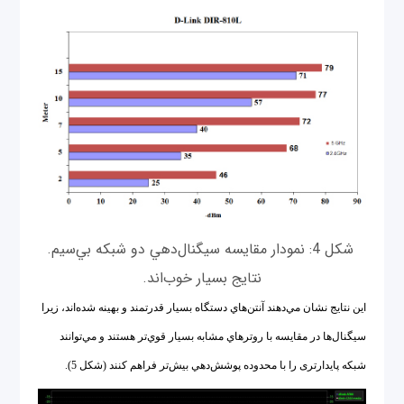
شكل 4: نمودار مقايسه سيگنال‌دهي دو شبكه بي‌سيم.
نتايج بسيار خوب‌اند.
اين نتايج نشان مي‌دهند آنتن‌هاي دستگاه بسيار قدرتمند و بهينه شده‌اند، زیرا
سيگنال‌ها در مقايسه با روترهاي مشابه بسيار قوي‌تر هستند و مي‌توانند
شبكه پايدارتری را با محدوده پوشش‌دهي بيش‌تر فراهم كنند (شكل 5).