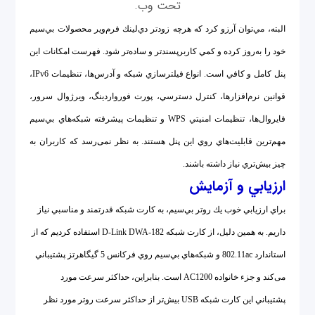
تحت وب.
البته، مي‌توان آرزو كرد که هرچه زودتر دي‌لينك فرم‌وير محصولات بي‌سيم
خود را به‌روز كرده و كمي كاربرپسندتر و ساده‌تر شود. فهرست امكانات اين
پنل كامل و كافي است. انواع فيلترسازي شبكه و آدرس‌ها، تنظيمات IPv6،
قوانين نرم‌افزارها، كنترل دسترسي، پورت فورواردينگ، ويرژوال سرور،
فايروال‌ها، تنظيمات امنيتي WPS و تنظيمات پيشرفته شبكه‌هاي بي‌سيم
مهم‌ترين قابليت‌هاي روي اين پنل هستند. به نظر نمی‌رسد که كاربران به
چيز بيش‌تري نياز داشته باشند.
ارزيابي و آزمايش
براي ارزيابي خوب يك روتر بي‌سيم، به كارت شبكه قدرتمند و مناسبي نياز
داريم. به همين دليل، از كارت شبكه D-Link DWA-182 استفاده كرديم كه از
استاندارد 802.11ac و شبكه‌هاي بي‌سيم روي فركانس 5 گيگاهرتز پشتيباني
می‌کند و جزء خانواده AC1200 است. بنابراين، حداكثر سرعت مورد
پشتيباني اين كارت شبكه USB بيش‌تر از حداكثر سرعت روتر مورد نظر