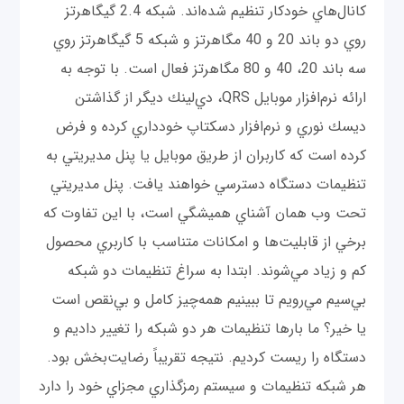
كانال‌هاي خودكار تنظيم شده‌اند. شبكه 2.4 گيگاهرتز
روي دو باند 20 و 40 مگاهرتز و شبكه 5 گيگاهرتز روي
سه باند 20، 40 و 80 مگاهرتز فعال است. با توجه به
ارائه نرم‌افزار موبايل QRS، دي‌لينك ديگر از گذاشتن
ديسك نوري و نرم‌افزار دسكتاپ خودداري کرده و فرض
كرده است که كاربران از طريق موبايل يا پنل مديريتي به
تنظيمات دستگاه دسترسي خواهند يافت. پنل مديريتي
تحت وب همان آشناي هميشگي است، با اين تفاوت كه
برخي از قابليت‌ها و امكانات متناسب با كاربري محصول
كم و زياد مي‌شوند. ابتدا به سراغ تنظيمات دو شبكه
بي‌سيم مي‌رويم تا ببينيم همه‌چيز كامل و بي‌نقص است
يا خير؟ ما بارها تنظيمات هر دو شبكه را تغيير دادیم و
دستگاه را ريست كردیم. نتيجه تقريباً رضايت‌بخش بود.
هر شبكه تنظيمات و سيستم رمزگذاري مجزاي خود را دارد