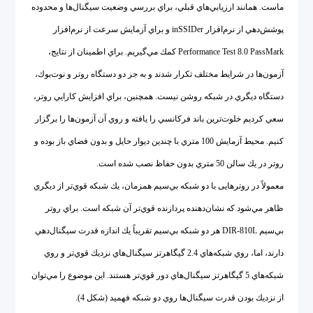
ماست. همانند ارزيابي‌هاي قبلي، براي بررسي وضعيت سيگنال‌ها و محدوده
پوشش‌دهي از نرم‌افزار inSSIDer و براي آزمايش سرعت از نرم‌افزار
Performance Test 8.0 PassMark كمك مي‌گيريم. براي اطمينان از نتايج،
آزمون‌ها در شرايط مختلف تكرار شدند و به جز دو دستگاه روتر و نوت‌بوك،
دستگاه ديگري در شبكه روشن نيست. همچنين، براي افزايش كارايي روتر،
سعي كرديم خلوت‌ترين باند فركانسي را يافته و روي آن آزمون‌ها را برگزار
كنيم. محيط آزمايش 100 متري با چندين ديوار حایل و بدون فضاي باز بوده و
روتر در يك سالن 50 متري بدون حفاظ نصب شده است.
معمولاً در روترهایی با دو شبكه بي‌سيم همزمان، يك شبكه قوي‌تر از ديگري
ظاهر مي‌شود كه نشان‌دهنده پردازنده قوي‌تر آن شبكه است. براي روتر
بي‌سيم DIR-810L هر دو شبكه بي‌سيم تقريباً يك اندازه قدرت سيگنال‌دهي
دارند، اما، روي شبكه‌هاي 2.4 گيگاهرتز سيگنال‌هاي نزديك قوي‌تر و روي
شبكه‌هاي 5 گيگاهرتز سيگنال‌هاي دور قوي‌تر هستند. اين موضوع را مي‌توان
از نزديك بودن قدرت سيگنال‌ها روي دو شبكه فهميد (شكل 4).