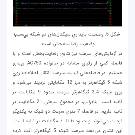
شكل 5: وضعيت پايداري سيگنال‌هاي دو شبكه بي‌سيم؛
وضعيت رضايت‌بخش است.
در آزمايش‌هاي سرعت نيز نتايج رضايت‌بخش است و با
فاصله كمي از رقباي مشابه در خانواده AC750 روبه‌رو
هستيم. در فاصله‌هاي نزديك سرعت انتقال اطلاعات روي
شبكه 5 گيگاهرتز به مرز 12 مگابايتی نزديك می‌شود و
روي شبكه 2.4 گيگاهرتز سرعت حدود 9 مگابايت بر
ثانیه است. بنابراين، در مجموع سرعتي 21 مگابايت بر
ثانیه داريم. در فاصله‌ 7 متري سرعت دو شبكه به يكديگر
نزديك مي‌شوند و حدود 6 تا 7 مگابايت بر ثانیه است.
اين نشان مي‌دهد سرعت شبكه‌ 5 گيگاهرتز افت كرده