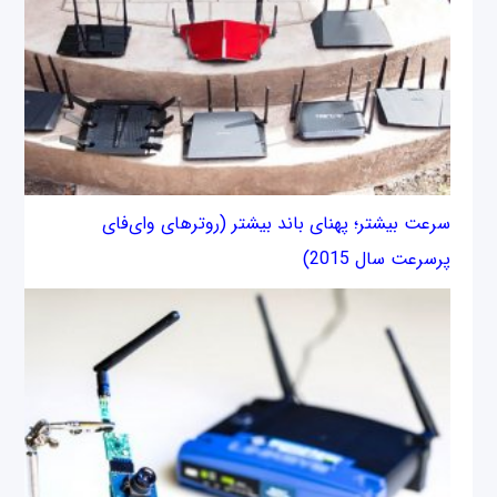
سرعت بیشتر؛ پهنای باند بیشتر (روترهای وای‌فای
پرسرعت سال 2015)