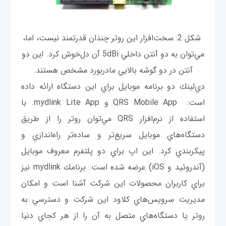
شكل 2: سخت‌افزار اين روتر چندان قدرتمند نیست، اما،
مي‌توان به دو آنتن داخلي 5dBi آن دل‌خوش كرد. اين دو
آنتن در دو گوشه بالايي مادربورد مشخص هستند.
دي‌لينك دو برنامه موبايل براي اين دستگاه ارائه داده
است: QRS Mobile App و mydlink Lite App. با
استفاده از نرم‌افزار QRS مي‌توان روتر را از طريق
دستگاه‌هاي موبايل سريع‌تر و ساده‌تر راه‌اندازي و
پيكربندي كرد. اين اپ براي دو پلتفرم معروف موبايل
(آندروئيد و iOS) عرضه شده است. برنامك mydlink نيز
براي كاربران محصولات اين شركت آشنا است و امكان
مديريت سرويس‌هاي كلاود اين شركت و دسترسي به
روتر يا دستگاه‌هاي متصل به آن را از هر كجاي دنيا