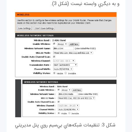
و به ديگري وابسته نيست (شكل 3).
شكل 3: تنظيمات شبكه‌هاي بي‌سيم روي پنل مديريتي