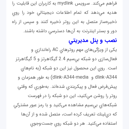
فراهم مي‌كند. سرويس mydlink به كاربران اين قابليت را
هديه مي‌دهد كه تمام اطلاعات ديجيتالي خود را روي
ذخيره‌ساز متصل به اين روتر ذخيره کنند و سپس از راه
دور و بستر اينترنت به آن‌ها دسترسي داشته باشند.
نصب و پنل مديريتي
یکی از ویژگی‌های مهم روترهاي AC راه‌اندازي و
فعال‌سازی دو شبكه بي‌سيم 2.4 گيگاهرتز و 5 گيگاهرتز
است. روي اين محصول نيز اين دو شبكه (به نام‌هاي
dlink-A344 و dlink-A344-media) به طور همزمان و
پيش‌فرض فعال و پيكربندي شده‌اند. به‌طوري كه وقتي
روتر را روشن مي‌كنيد، اين دو شبكه را در فهرست
شبكه‌هاي بي‌سيم مشاهده می‌کنید و با رمز عبور مشتركي
كه دي‌‌لينك تعريف كرده است، متصل شده و از آن‌ها
استفاده مي‌كنيد. هر دو شبكه روي جست‌وجوي