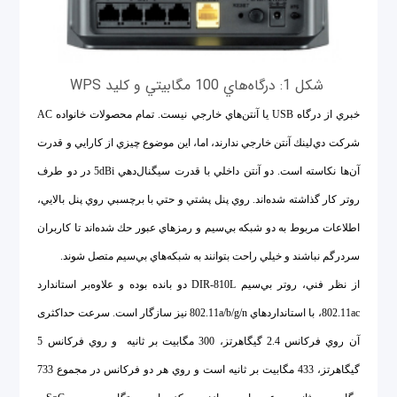
شكل 1: درگاه‌هاي 100 مگابيتي و كليد WPS
خبري از درگاه USB يا آنتن‌هاي خارجي نيست. تمام محصولات خانواده AC
شركت دي‌‌لينك آنتن خارجي ندارند، اما، اين موضوع چيزي از كارايي و قدرت
آن‌ها نكاسته است. دو آنتن داخلي با قدرت سيگنال‌دهي 5dBi در دو طرف
روتر كار گذاشته شده‌اند. روي پنل پشتي و حتي با برچسبي روي پنل بالايي،
اطلاعات مربوط به دو شبكه بي‌سيم و رمزهاي عبور حك شده‌اند تا كاربران
سردرگم نباشند و خيلي راحت بتوانند به شبكه‌هاي بي‌سيم متصل شوند.
از نظر فني، روتر بي‌سيم DIR-810L دو بانده بوده و علاوه‌بر استاندارد
802.11ac، با استانداردهاي 802.11a/b/g/n نیز سازگار است. سرعت حداکثری
آن روي فركانس 2.4 گيگاهرتز، 300 مگابيت بر ثانیه و روي فركانس 5
گيگاهرتز، 433 مگابيت بر ثانیه است و روي هر دو فركانس در مجموع 733