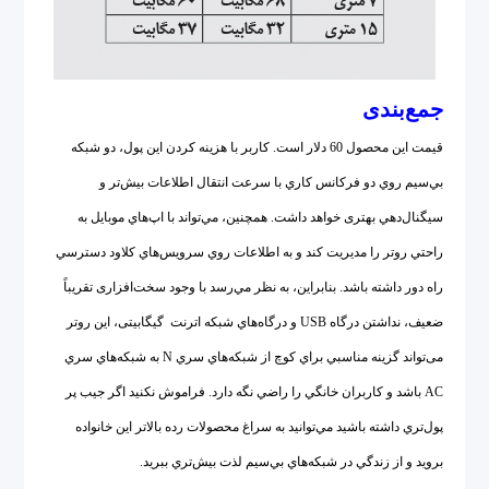
جمع‌بندی
قيمت اين محصول 60 دلار است. كاربر با هزينه كردن اين پول، دو شبكه
بي‌سيم روي دو فركانس كاري با سرعت انتقال اطلاعات بيش‌تر و
سيگنال‌دهي بهتری خواهد داشت. همچنین، مي‌تواند با اپ‌هاي موبايل به
راحتي روتر را مديريت کند و به اطلاعات روي سرويس‌هاي كلاود دسترسي
راه دور داشته باشد. بنابراين، به نظر مي‌رسد با وجود سخت‌افزاری تقریباً
ضعيف، نداشتن درگاه USB و درگاه‌هاي شبكه اترنت گیگابیتی، این روتر
می‌تواند گزينه مناسبي براي كوچ از شبكه‌هاي سري N به شبكه‌هاي سري
AC باشد و كاربران خانگي را راضي نگه دارد. فراموش نكنيد اگر جيب پر
پول‌تري داشته باشيد مي‌توانيد به سراغ محصولات رده بالاتر اين خانواده
برويد و از زندگي در شبكه‌هاي بي‌سيم لذت بيش‌تري ببريد.