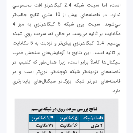
است، اما سرعت شبكه 2.4 گيگاهرتز افت محسوسي
ندارد. در فاصله‌هاي بیش ‌از 10 متري نتايج جالب‌تر
مي‌شوند. سرعت روي شبكه 5 گيگاهرتزي به مرز 4
مگابايت بر ثانیه مي‌رسد، در حالي كه، سرعت روي شبكه
بي‌سيم 2.4 گيگاهرتزي بيش‌تر و نزديك به 5 مگابايت
بر ثانیه است. اين نتايج با آزمايش‌هاي سنجش قدرت
سيگنال‌ها كاملاً برابر است، زیرا همان‌طور که گفتيم، در
فاصله‌هاي نزديك‌تر شبكه كوچك‌تر، قوي‌تر است و در
فاصله‌هاي دورتر شبكه بزرگ‌تر سيگنال‌هاي پايدارتري
دارد.