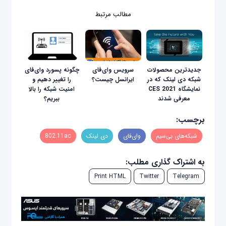
مطالب مرتبط
جدیدترین محصولات
سرویس وای‌فای
چگونه پسورد وای‌فای
شبکه دی لینک که در
ایرانسل چیست؟
را تغییر دهیم و
نمایشگاه CES 2021
امنیت شبکه را بالا
معرفی شدند
ببریم؟
برچسب:
شبکه‌های بی‌سیم
وای‌فای
دی لینک
802.11ac
به اشتراک گذاری مطلب:
Print HTML
Twitter
Telegram