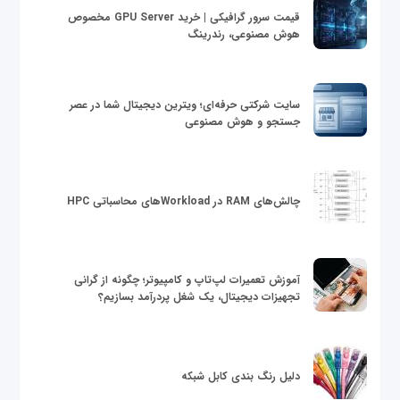
قیمت سرور گرافیکی | خرید GPU Server مخصوص
هوش مصنوعی، رندرینگ
سایت شرکتی حرفه‌ای؛ ویترین دیجیتال شما در عصر
جستجو و هوش مصنوعی
چالش‌های RAM در Workloadهای محاسباتی HPC
آموزش تعمیرات لپ‌تاپ و کامپیوتر؛ چگونه از گرانی
تجهیزات دیجیتال، یک شغل پردرآمد بسازیم؟
دلیل رنگ بندی کابل شبکه