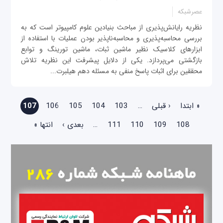
عصرشبکه
نظریه رایانش‌پذیری از مباحث بنیادین علوم کامپیوتر است که به
بررسی محاسبه‌پذیری و محاسبه‌ناپذیر بودن عملیات با استفاده از
ابزارهای کلاسیک نظیر ماشین ثبات، ماشین تورینگ و توابع
بازگشتی می‌پردازد. یکی از دلایل پیشرفت این نظریه تلاش
محققین برای اثبات پاسخ منفی به مسئله دهم هیلبرت...
صفحه‌ها
« ابتدا
‹ قبلی
…
103
104
105
106
107
108
109
110
111
…
بعدی ›
انتها »