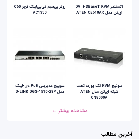
اکستندر DVI HDBaseT KVM
روتر بی‌سیم تی‌پی‌لینک آرچر C60
ای‌تن مدل ATEN CE610AR
AC1350
سوئیچ KVM تک پورت تحت
سوییچ مدیریتی PoE دی-لینک
شبکه ای‌تن مدل ATEN
مدل D-LINK DGS-1510-28P
CN8000A
مشاهده بیشتر ←
آخرین مطالب