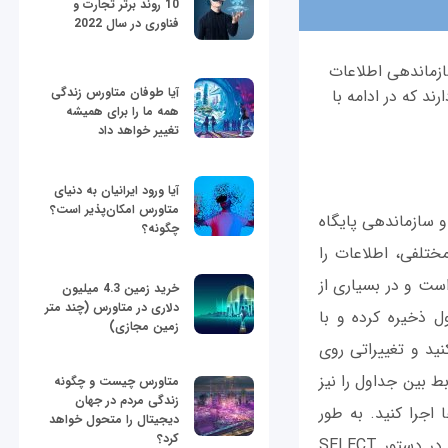
10 روند برتر تجارت و
فناوری در سال 2022
 سازماندهی اطلاعات
آیا طوفان متاورس زندگی
ند که در ادامه با
همه ما را برای همیشه
تغییر خواهد داد
آیا ورود ایرانیان به دنیای
متاورس امکان‌پذیر است؟
ای مدیریت و سازماندهی پایگاه
چگونه؟
ز طریق دستورات مختلفی، اطلاعات را
است و در بسیاری از
خرید زمین 4.3 میلیون
دلاری در متاورس (چند متر
انید داده‌ها را در جداول ذخیره کرده و با
زمین مجازی)
به آن‌ها دسترسی پیدا کنید و تغییراتی روی
 و روابط بین جداول را نیز
متاورس چیست و چگونه
زندگی مردم در جهان
وی داده‌ها اجرا کنید. به طور
دیجیتال را متحول خواهد
کرد؟
مثال، می‌توانید اطلاعات مربوط به یک موجودیت خاص را با استفاده از عبارت WHERE در دستور SELECT