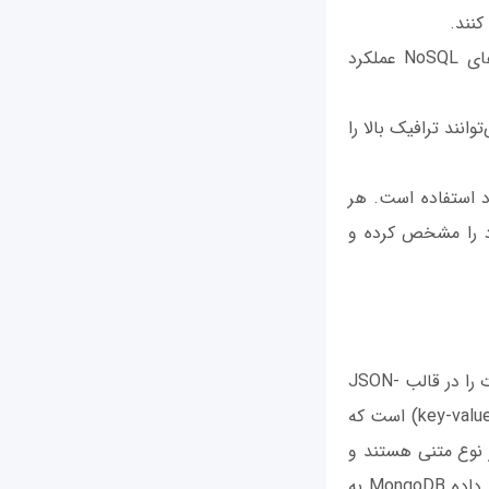
کنند.
- عملکرد سریع: بدون نیاز به پردازش پیچیده رویابی و پیوند بین جداول، پایگاه داده‌های NoSQL عملکرد
ترافیک بالا: با استفاده از روش‌های توزیع شده، پایگاه داده‌های NoSQL می‌توانند ترافیک بالا را
زها و شرایط مورد استفاده است. هر
ود را مشخص کرده و
ساختار پایگاه داده MongoDB براساس مدل سندگرا (Document Model) است که اطلاعات را در قالب JSON-
like documents ذخیره می‌کند. در MongoDB، اسناد به صورت مجموعه‌ای از کلید-مقدار (key-value) است که
لید-مقدارها از نوع متنی هستند و
می‌توانند مقادیر متنی، عددی، آرایه، مجموعه، تاریخ و غیره را شامل شوند. ساختار پایگاه داده MongoDB به