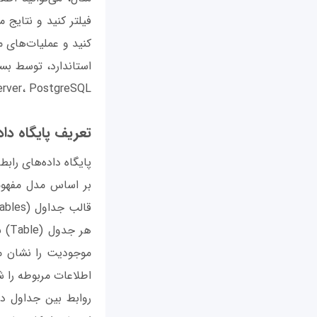
فیلتر کنید و نتایج 
SQL Server، PostgreSQL و
تعریف پایگاه داده های راب
بر اساس مدل مفهومی
هر 
اطلاعات مربوطه را 