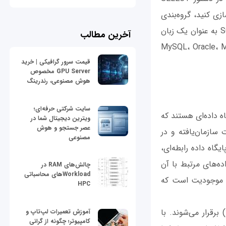
زی کنید، گروه‌بندی
کنید و عملیات‌های محاسباتی مانند جمع، میانگین و تعداد را روی داده‌ها انجام دهید. SQL به عنوان یک زبان
آخرین مطالب
داده‌های رابطه‌ای پشتیبانی می‌شود، از جمله MySQL، Oracle، Microsoft
قیمت سرور گرافیکی | خرید
GPU Server مخصوص
هوش مصنوعی، رندرینگ
سایت شرکتی حرفه‌ای؛
R سیستم‌های مدیریت پایگاه داده‌ای هستند که
ویترین دیجیتال شما در
عصر جستجو و هوش
سازمان‌یافته و در
مصنوعی
ذخیره می‌شوند. در یک پایگاه داده رابطه‌ای،
اده‌های مرتبط با آن
چالش‌های RAM در
Workloadهای محاسباتی
ا رکورد از آن موجودیت است که
HPC
روابط بین جداول در پایگاه داده رابطه‌ای با استفاده از کلیدهای خارجی (Foreign Keys) برقرار می‌شوند. با
آموزش تعمیرات لپ‌تاپ و
کامپیوتر؛ چگونه از گرانی