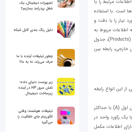
اطلاعات مرتبط را با
تجهیزات دیجیتال، یک
شغل پردرآمد بسازیم؟
ها است. با استفاده
د نیاز را با دقت و
ه اطلاعات مربوط به
دلیل رنگ بندی کابل شبکه
یک فروشگاه را ذخیره می‌کند. در این پایگاه داده، می‌توان جداولی مانند جدول محصولات (Products)، جدول
تفاده از کلیدهای خارجی، رابطه بین
چطور تبلیغات آینده با ما
حرف می‌زند، نه به ما؟
زیر پوست دنیای داده؛
نقش سرور HP در آینده
 از این انواع رابطه
زیرساخت دیجیتال
در این نوع رابطه، هر رکورد در جدول اول (A) با حداکثر
تبلیغات هوشمند؛ وقتی
ورد در جدول دوم (B) مرتبط است و بالعکس. به عبارت دیگر، هر رکورد در جدول A با یک رکورد واحد در
الگوریتم جای خلاقیت را
می‌گیرد
 دارای اطلاعات مکمل