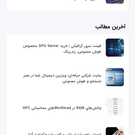
آخرین مطالب
قیمت سرور گرافیکی | خرید GPU Server مخصوص
هوش مصنوعی، رندرینگ
سایت شرکتی حرفه‌ای؛ ویترین دیجیتال شما در عصر
جستجو و هوش مصنوعی
چالش‌های RAM در Workloadهای محاسباتی HPC
آموزش تعمیرات لپ‌تاپ و کامپیوتر؛ چگونه از گرانی