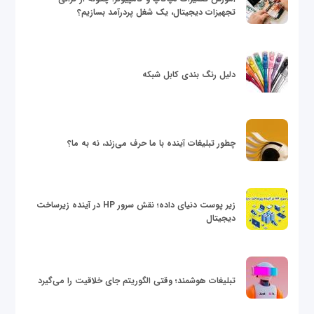
تجهیزات دیجیتال، یک شغل پردرآمد بسازیم؟
دلیل رنگ بندی کابل شبکه
چطور تبلیغات آینده با ما حرف می‌زند، نه به ما؟
زیر پوست دنیای داده؛ نقش سرور HP در آینده زیرساخت
دیجیتال
تبلیغات هوشمند؛ وقتی الگوریتم جای خلاقیت را می‌گیرد