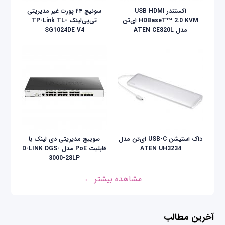
اکستندر USB HDMI
سوئیچ ۲۴ پورت غیر مدیریتی
HDBaseT™ 2.0 KVM ای‌تن
تی‌پی‌لینک TP-Link TL-
مدل ATEN CE820L
SG1024DE V4
داک استیشن USB-C ای‌تن مدل
سوییچ مدیریتی دی لینک با
ATEN UH3234
قابلیت PoE مدل D-LINK DGS-
3000-28LP
مشاهده بیشتر ←
آخرین مطالب