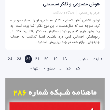
هوش مصنوعی و تفکر سیستمی
هرمز پوررستمی
دیدگاه و یاداشت
اولین آشنایی آقای انسان با تفکر سیستمی، او را بسیار حیرت‌زده
کرد. متوجه شد که سال‌هاست با این نوع تفکر آشنا بوده است. به
یاد اولین باری که برای درد زانو‌هایش به دکتر رفته بود افتاد. در
زانوهایش احساس کمی درد داشت. ابتدا گذاشت به حساب
جابه‌جایی لوازم خانه در چند روز پیش. اما درد...
صفحه‌ها
« ابتدا
‹ قبلی
…
18
19
20
21
22
23
24
25
26
…
بعدی ›
انتها »