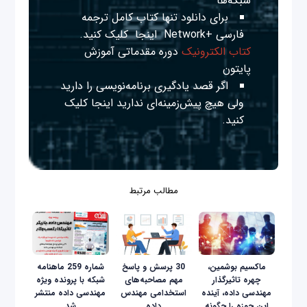
شبکه‌ها
برای دانلود تنها کتاب کامل ترجمه
فارسی +Network
اینجا
کلیک کنید.
کتاب الکترونیک
دوره مقدماتی آموزش
پایتون
اگر قصد یادگیری برنامه‌نویسی را دارید
ولی هیچ پیش‌زمینه‌ای ندارید
اینجا
کلیک
کنید.
مطالب مرتبط
ماکسیم بوشمین،
30 پرسش و پاسخ
شماره 259 ماهنامه
چهره تاثیرگذار
مهم مصاحبه‌های
شبکه با پرونده ویژه
مهندسی داده، آینده
استخدامی مهندس
مهندسی داده منتشر
این حوزه را چگونه
داده
شد