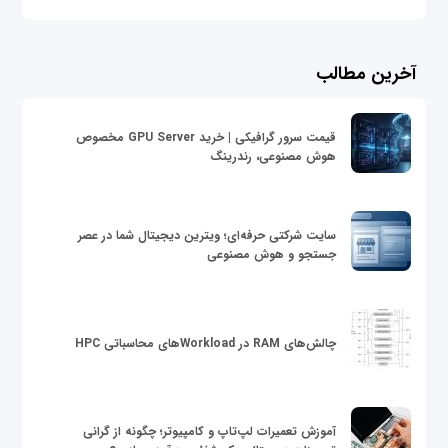
آخرین مطالب
قیمت سرور گرافیکی | خرید GPU Server مخصوص
هوش مصنوعی، رندرینگ
سایت شرکتی حرفه‌ای؛ ویترین دیجیتال شما در عصر
جستجو و هوش مصنوعی
چالش‌های RAM در Workloadهای محاسباتی HPC
آموزش تعمیرات لپ‌تاپ و کامپیوتر؛ چگونه از گرانی