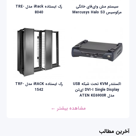
سیستم مش وای‌فای خانگی
رک ایستاده iRack مدل TRE-
مرکوسیس Mercusys Halo S3
8040
اکستندر KVM تحت شبکه USB
رک ایستاده iRACK مدل TRF-
DVI-I Single Display ای‌تن
1542
مدل ATEN KE6900R
مشاهده بیشتر ←
آخرین مطالب