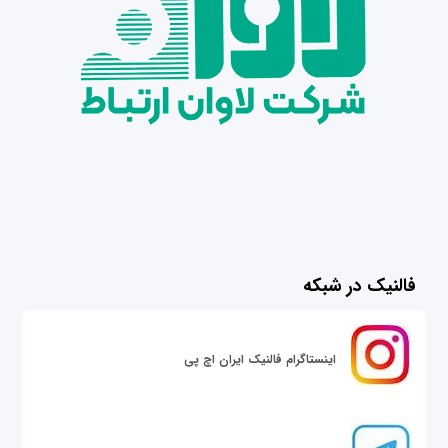
فالنیک در شبکه
اینستاگرام فالنیک ایران اچ پی