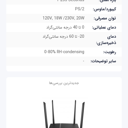
بازه اسکن:
1-255 Seconds
(سوئیسی)، مجارستانی، ایتالیایی، ژاپنی، کره‌ای، روسی،
کیبورد/ماوس:
PS/2
اسپانیایی، سوئدی و چینی سنتی.
توان مصرفی:
120V, 18W /230V, 20W
دمای عملیاتی:
0 تا 40 درجه سانتی‌گراد
دمای
20- تا 60 درجه سانتی‌گراد
ذخیره‌سازی:
رطوبت:
0-80% RH-condensing
سایر توضیحات:
-
جدیدترین بررسی‌ها