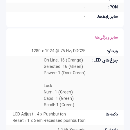
کامپیوتر را کنترل کنید.
-
PON:
قابلیت Hot plugg - بدون نیاز به خاموش کردن
سایر رابط‌ها:
-
سوئیچ، کامپیوترها را اضافه یا حذف کنید.
رمز عبور دو سطحی - فقط کاربران مجاز رایانه‌ها را
سایر ویژگی‌ها
مشاهده و کنترل می‌کنند. حداکثر چهار کاربر به اضافه
یک مدیر با پروفایل جداگانه برای هر کدام
ویدئو:
1280 x 1024 @ 75 Hz; DDC2B
تنظیمات ویدیویی کامپیوترهای متصل، برای
چراغ‌های LED:
On Line: 16 (Orange)
Selected: 16 (Green)
خروجی مطلوب به نمایشگر LCD، به‌طور خودکار تنظیم
Power: 1 (Dark Green)
می‌شود.
Lock
Firmware قابل ارتقا
Num: 1 (Green)
پشتیبانی از چند پلتفرم: Windows
Caps: 1 (Green)
2000/XP/Vista، Linux و FreeBSD
Scroll: 1 (Green)
دکمه‌ها:
LCD Adjust : 4 x Pushbutton
پشتیبانی از زبان صفحه کلید: انگلیسی (ایالات
Reset : 1 x Semi-recessed pushbutton
متحده)، انگلیسی (بریتانیا)، فرانسوی، آلمانی، آلمانی