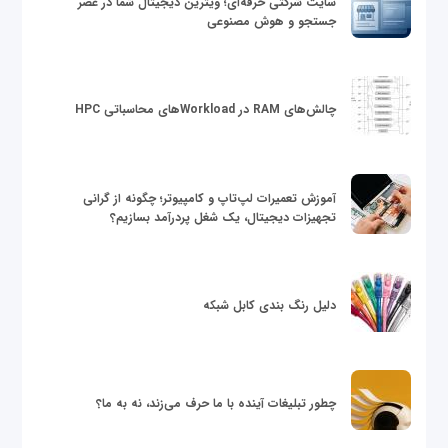
سایت شرکتی حرفه‌ای؛ ویترین دیجیتال شما در عصر
جستجو و هوش مصنوعی
چالش‌های RAM در Workloadهای محاسباتی HPC
آموزش تعمیرات لپ‌تاپ و کامپیوتر؛ چگونه از گرانی
تجهیزات دیجیتال، یک شغل پردرآمد بسازیم؟
دلیل رنگ بندی کابل شبکه
چطور تبلیغات آینده با ما حرف می‌زند، نه به ما؟