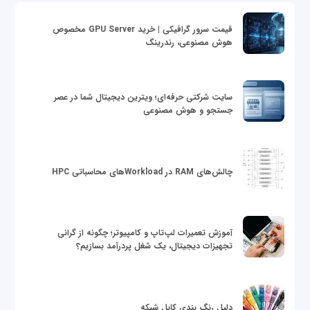
قیمت سرور گرافیکی | خرید GPU Server مخصوص
هوش مصنوعی، رندرینگ
سایت شرکتی حرفه‌ای؛ ویترین دیجیتال شما در عصر
جستجو و هوش مصنوعی
چالش‌های RAM در Workloadهای محاسباتی HPC
آموزش تعمیرات لپ‌تاپ و کامپیوتر؛ چگونه از گرانی
تجهیزات دیجیتال، یک شغل پردرآمد بسازیم؟
دلیل رنگ بندی کابل شبکه