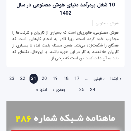
10 شغل پردرآمد دنیای هوش مصنوعی در سال
1402
هوش مصنوعی
هوش مصنوعی، فناوری‌ای است که بسیاری از کاربران و شرکت‌ها را
مجذوب خود کرده است، زیرا قادر به انجام کارهایی است که
همگان را شگفت‌زده می‌کند. همین مسئله باعث شده تا بسیاری از
کاربران علاقه‌مند به کار در این حوزه باشند. با این‌حال، نکته‌ای که
باید به آن دقت کنید این است که برخی از...
صفحه‌ها
« ابتدا
‹ قبلی
…
17
18
19
20
21
22
23
24
25
…
بعدی ›
انتها »