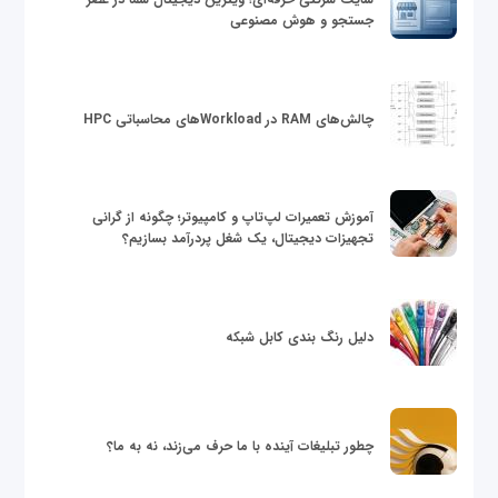
جستجو و هوش مصنوعی
چالش‌های RAM در Workloadهای محاسباتی HPC
آموزش تعمیرات لپ‌تاپ و کامپیوتر؛ چگونه از گرانی
تجهیزات دیجیتال، یک شغل پردرآمد بسازیم؟
دلیل رنگ بندی کابل شبکه
چطور تبلیغات آینده با ما حرف می‌زند، نه به ما؟