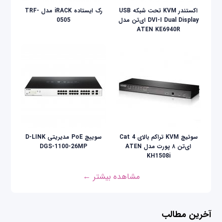
اکستندر KVM تحت شبکه USB
رک ایستاده iRACK مدل TRF-
DVI-I Dual Display ای‌تن مدل
0505
ATEN KE6940R
سوئیچ KVM تراکم بالای Cat 4
سوییچ PoE مدیریتی D-LINK
ای‌تن ۸ پورت مدل ATEN
DGS-1100-26MP
KH1508i
مشاهده بیشتر ←
آخرین مطالب