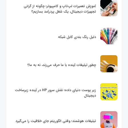
آموزش تعمیرات لپ‌تاپ و کامپیوتر؛ چگونه از گرانی
تجهیزات دیجیتال، یک شغل پردرآمد بسازیم؟
دلیل رنگ بندی کابل شبکه
چطور تبلیغات آینده با ما حرف می‌زند، نه به ما؟
زیر پوست دنیای داده؛ نقش سرور HP در آینده زیرساخت
دیجیتال
تبلیغات هوشمند؛ وقتی الگوریتم جای خلاقیت را می‌گیرد