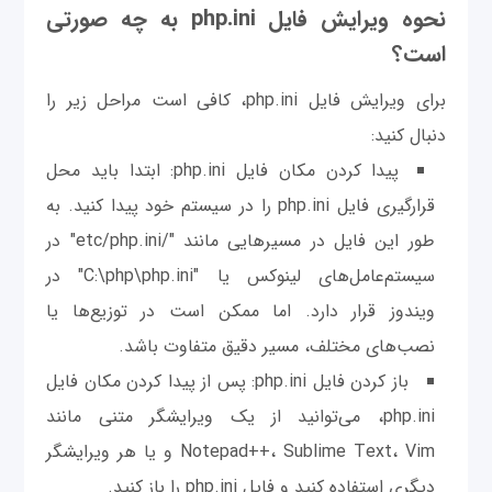
نحوه ویرایش فایل php.ini به چه صورتی
است؟
برای ویرایش فایل php.ini، کافی است مراحل زیر را
دنبال کنید:
پیدا کردن مکان فایل php.ini: ابتدا باید محل
قرارگیری فایل php.ini را در سیستم خود پیدا کنید. به
طور این فایل در مسیرهایی مانند "/etc/php.ini" در
سیستم‌عامل‌های لینوکس یا "C:\php\php.ini" در
ویندوز قرار دارد. اما ممکن است در توزیع‌ها یا
نصب‌های مختلف، مسیر دقیق متفاوت باشد.
باز کردن فایل php.ini: پس از پیدا کردن مکان فایل
php.ini، می‌توانید از یک ویرایشگر متنی مانند
Notepad++، Sublime Text، Vim و یا هر ویرایشگر
دیگری استفاده کنید و فایل php.ini را باز کنید.