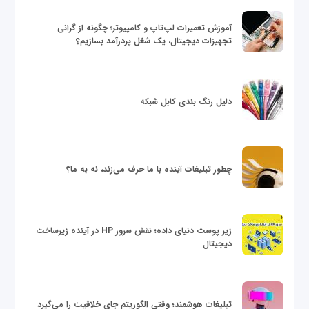
آموزش تعمیرات لپ‌تاپ و کامپیوتر؛ چگونه از گرانی
تجهیزات دیجیتال، یک شغل پردرآمد بسازیم؟
دلیل رنگ بندی کابل شبکه
چطور تبلیغات آینده با ما حرف می‌زند، نه به ما؟
زیر پوست دنیای داده؛ نقش سرور HP در آینده زیرساخت
دیجیتال
تبلیغات هوشمند؛ وقتی الگوریتم جای خلاقیت را می‌گیرد