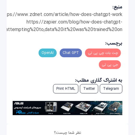
منبع:
https://www.zdnet.com/article/how-does-chatgpt-work/
https://zapier.com/blog/how-does-chatgpt-
0attempting%20to,data%20it%20was%20trained%20on.
برچسب:
چت‌ بات چی‌ پی‌ تی
Chat GPT
OpenAI
جی پی تی
به اشتراک گذاری مطلب:
Print HTML
Twitter
Telegram
نظر شما چیست؟