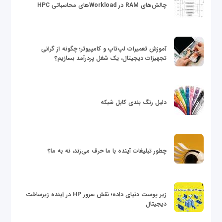
چالش‌های RAM در Workloadهای محاسباتی HPC
آموزش تعمیرات لپ‌تاپ و کامپیوتر؛ چگونه از گرانی
تجهیزات دیجیتال، یک شغل پردرآمد بسازیم؟
دلیل رنگ بندی کابل شبکه
چطور تبلیغات آینده با ما حرف می‌زند، نه به ما؟
زیر پوست دنیای داده؛ نقش سرور HP در آینده زیرساخت
دیجیتال