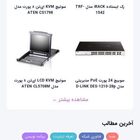
رک ایستاده iRACK مدل TRF-
سوئیچ KVM ای‌تن ۸ پورت مدل
ATEN CS1798
1542
سوییچ 24 پورت PoE مدیریتی
سوئيچ LCD KVM ای‌تن ۸ پورت
مدل D-LINK DES-1210-28p
مدل ATEN CL5708M
مشاهده بیشتر ←
آخرین مطالب
همه
فناوری شبکه
تعرفه اینترنت
برنامه نویسی