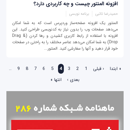
افزونه المنتور چیست و چه کاربردی دارد؟
حمیدرضا تائبی
برنامه نویسی
المنتور یک افزونه صفحه‌ساز وردپرس است که به شما امکان
می‌دهد صفحات وب را بدون نیاز به کدنویسی طراحی کنید. این
افزونه با استفاده از رابط کاربری کشیدن و رها کردن (Drag &
Drop) به شما امکان می‌دهد عناصر مختلف را به راحتی در صفحات
خود قرار دهید و آنها را سفارشی کنید. المنتور...
صفحه‌ها
« ابتدا
‹ قبلی
1
2
3
4
5
6
7
8
9
…
بعدی ›
انتها »