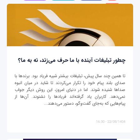
چطور تبلیغات آینده با ما حرف می‌زند، نه به ما؟
تا همین چند سال پیش، تبلیغات بیشتر شبیه فریاد بود. برندها با
صدای بلند پیام خود را تکرار می‌کردند تا شاید در میان انبوه
صداها شنیده شوند. اما در دنیای امروز، این روش دیگر جواب
نمی‌دهد. کاربران یاد گرفته‌اند فریادها را نشنوند. آن‌ها از
پیام‌هایی که به‌جای گفت‌وگو، دستور می‌دهند...
22/08/1404 - 16:30