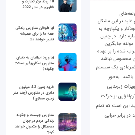
10 روند برتر تجارت و
فناوری در سال 2022
لفه‌های
غلبه بر این مشکل
روند. Failover به توانایی تغییر خودکار و یکپارچه به
آیا طوفان متاورس زندگی
همه ما را برای همیشه
ره دارد. در چنین
تغییر خواهد داد
 مولفه جایگزین
راب شده را بر عهده
آیا ورود ایرانیان به دنیای
بران محسوس نباشد.
متاورس امکان‌پذیر است؟
 غیرعادی یک سیستم
چگونه؟
باشند. به‌طور
یزات زیربنایی
خرید زمین 4.3 میلیون
دلاری در متاورس (چند متر
م‌افزاری از حرکت
زمین مجازی)
نید این است که تمام
در برابر خرابی
متاورس چیست و چگونه
زندگی مردم در جهان
دیجیتال را متحول خواهد
کرد؟