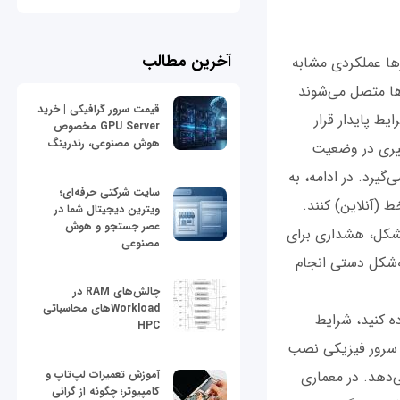
آخرین مطالب
ها عملکردی مشابه
رها متصل می‌شوند
قیمت سرور گرافیکی | خرید
یط پایدار قرار
GPU Server مخصوص
هوش مصنوعی، رندرینگ
تغییری در وضعیت
گیرد. در ادامه، به
سایت شرکتی حرفه‌ای؛
ط (آنلاین) کنند.
ویترین دیجیتال شما در
عصر جستجو و هوش
مشکل، هشداری برای
مصنوعی
به‌شکل دستی انجام
چالش‌های RAM در
Workloadهای محاسباتی
ه کنید، شرایط
HPC
وی سرور فیزیکی نصب
آموزش تعمیرات لپ‌تاپ و
‌دهد. در معماری
کامپیوتر؛ چگونه از گرانی