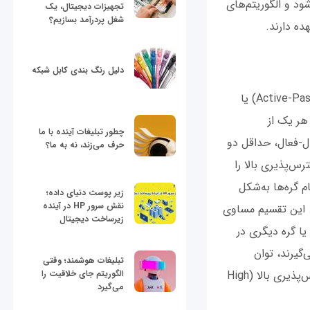
ود و الگوریتم‌های
تجهیزات دیجیتال، یک
شغل پردرآمد بسازیم؟
هده دارند.
دلیل رنگ بندی کابل شبکه
مکانیزم غلبه بر خرابی را می‌توان به‌شکل فعال-فعال (Active-Active)، فعال-غیرفعال (Active-Passive) یا
ید. هر یک از
چطور تبلیغات آینده با ما
ال-فعال، حداقل دو
حرف می‌زند، نه به ما؟
س‌پذیری بالا را
 گره‌ها به‌شکل
زیر پوست دنیای داده؛
نقش سرور HP در آینده
. این تقسیم مساوی
زیرساخت دیجیتال
یا گره دیگری در
‌گیرند، توان
تبلیغات هوشمند؛ وقتی
الگوریتم جای خلاقیت را
عملیاتی و زمان پاسخ‌دهی بهبود پیدا می‌کند. برای اطمینان از عملکرد یکپارچه خوشه دسترس‌پذیری بالا (High
می‌گیرد