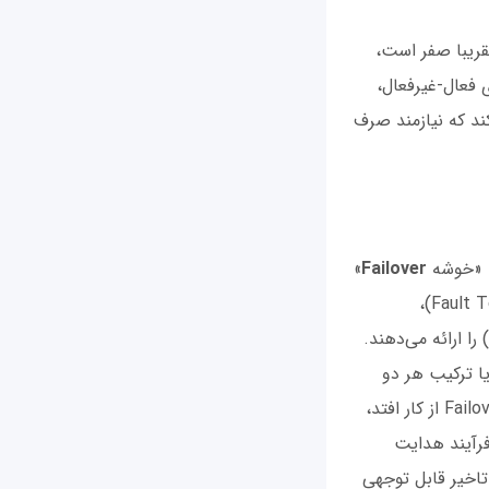
تقریبا صفر است،
 فعال-غیرفعال،
ند که نیازمند صرف
د، «خوشه
Failover
»
است. خوشه فوق، مجموعه‌ای از سرورها است که سه معیار «آستانه تحمل خطا» (Fault Tolerance)،
«دسترس‌پذیری پیوسته» (Continuous Availability) یا «دسترسی بالا» (High Availability) را ارائه می‌دهند.
ا ترکیب هر دو
حالت، برای غلبه بر خرابی‌ها استفاده کند. در چنین شرایطی، اگر یکی از سرورهای خوشه Failover از کار افتد،
فرآیند هدایت
تاخیر قابل توجهی