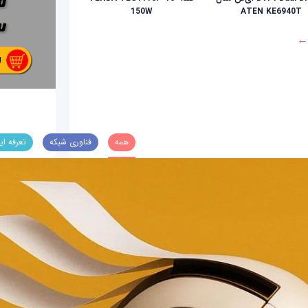
150W
ATEN KE6940T
 ←
همه
فناوری شبکه
تعرفه ای