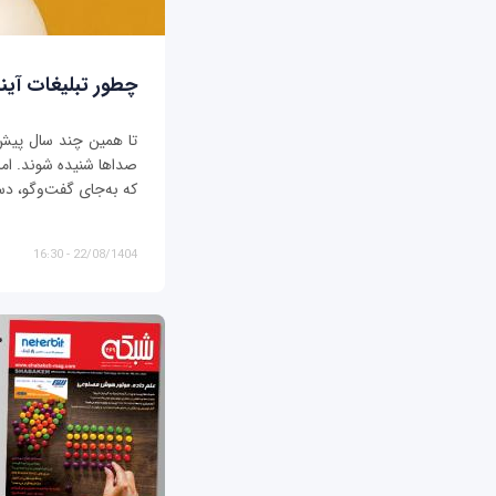
چطور تبلیغات آیند
تا همین چند سال پیش، ت
صداها شنیده شوند. اما د
که به‌جای گفت‌وگو، دس
22/08/1404 - 16:30