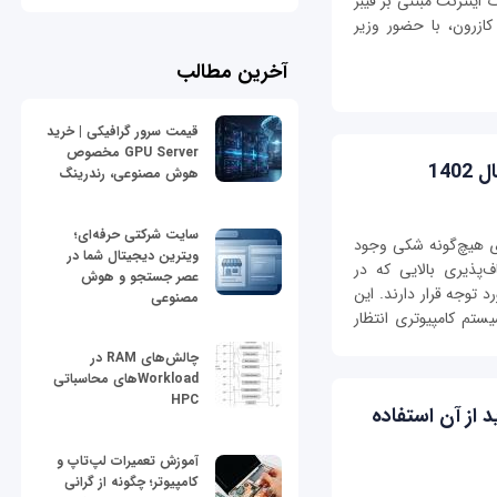
اینترنت مبتنی بر فیبر
 هزار خانوار در کازرون، با حضور وزیر
آخرین مطالب
قیمت سرور گرافیکی | خرید
GPU Server مخصوص
هوش مصنوعی، رندرینگ
سایت شرکتی حرفه‌ای؛
ای هیچ‌گونه شکی وجود
ویترین دیجیتال شما در
ف‌پذیری بالایی که در
عصر جستجو و هوش
د توجه قرار دارند. این
مصنوعی
ستم کامپیوتری انتظار
چالش‌های RAM در
Workloadهای محاسباتی
HPC
د از آن استفاده
آموزش تعمیرات لپ‌تاپ و
کامپیوتر؛ چگونه از گرانی