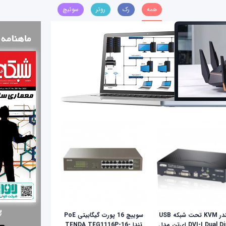
همه
رک
روتر
سوئیچ
اکستندر KVM تحت شبکه USB
سوییچ 16 پورت گیگابیتی PoE
DVI-I Dual Display ای‌تن مدل
تندا TENDA TEG1116P-16-