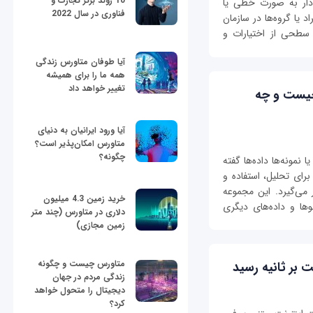
10 روند برتر تجارت و
ودار به صورت خطی یا
فناوری در سال 2022
یا گروه‌ها در سازمان
 سطحی از اختیارات و
آیا طوفان متاورس زندگی
همه ما را برای همیشه
تغییر خواهد داد
ده‌ها (Data Collection) چیست و چه
آیا ورود ایرانیان به دنیای
متاورس امکان‌پذیر است؟
چگونه؟
ز اطلاعات یا نمونه‌ها داده‌ها گفته
برای تحلیل، استفاده و
 می‌گیرد. این مجموعه
خرید زمین 4.3 میلیون
وها و داده‌های دیگری
دلاری در متاورس (چند متر
زمین مجازی)
متاورس چیست و چگونه
زندگی مردم در جهان
دیجیتال را متحول خواهد
کرد؟