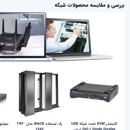
بررسی و مقایسه محصولات شبکه
اکستندر KVM تحت شبکه USB
رک ایستاده iRACK مدل TRF-
DVI-I Single Display ای‌تن
1542