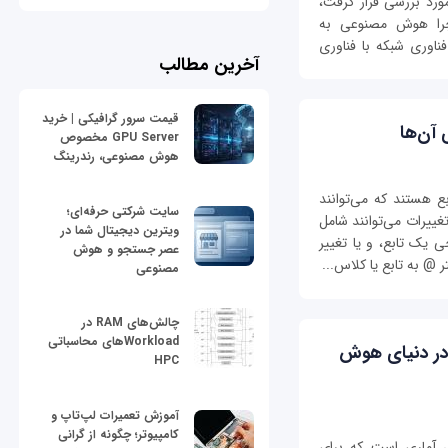
ورد بررسی قرار گرفت،
را هوش مصنوعی به
ناوری شبکه با فناوری
آخرین مطالب
قیمت سرور گرافیکی | خرید
 آن‌ها
GPU Server مخصوص
هوش مصنوعی، رندرینگ
نوعی از توابع هستند که می‌توانند
سایت شرکتی حرفه‌ای؛
تغییرات می‌توانند شامل
ویترین دیجیتال شما در
 یک تابع، و یا تغییر
عصر جستجو و هوش
تر @ به تابع یا کلاس...
مصنوعی
چالش‌های RAM در
Workloadهای محاسباتی
خوشه‌ای (Cluster Analysis) در دنیای هوش
HPC
آموزش تعمیرات لپ‌تاپ و
کامپیوتر؛ چگونه از گرانی
Cluster An)، یک روش آماری است که برای