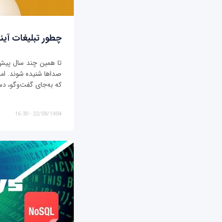
چطور تبلیغات آیند
تا همین چند سال پیش، ت
صداها شنیده شوند. اما د
که به‌جای گفت‌وگو، دس
22/08/1404 - 16:30