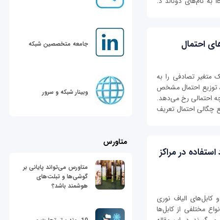
SQL در دهه ۱۹۷۰ توسط دو محقق از شرکت IBM به نام‌های دونالد د.
های احتمال
جامعه متخصصین شبکه
 متغیر تصادفی را به
، توزیع احتمال مشخص
وبینار شبکه و سرور
چه احتمالی رخ می‌دهد.
بع چگالی احتمال تعریف
متاورس
استفاده در مراکز
متاورس می‌تواند پایانی بر
گوشی‌ها و تبلت‌های
هوشمند باشد؟
 کابل‌های الیاف نوری
واع مختلفی از کابل‌ها