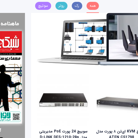
همه
رک
روتر
سوئیچ
سوئیچ KVM ای‌تن ۸ پورت مدل
سوییچ 24 پورت PoE مدیریتی
ATEN CS1798
مدل D-LINK DES-1210-28p