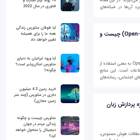
می‌گیرند. در این مقاله
10 روند برتر تجارت و
فناوری در سال 2022
رد آن‌ها در شبکه‌های
آیا طوفان متاورس زندگی
هوش منبع باز (Open-source intelligence) چیست و
همه ما را برای همیشه
تغییر خواهد داد
آیا ورود ایرانیان به دنیای
هوش باز (OSINT) سرنامOpen-source intelligence به معنی استفاده از
متاورس امکان‌پذیر است؟
لاعات است. این منابع
چگونه؟
ای اجتماعی، رسانه‌های
خرید زمین 4.3 میلیون
دلاری در متاورس (چند متر
زمین مجازی)
 ویژه پردازش زبان
متاورس چیست و چگونه
زندگی مردم در جهان
دیجیتال را متحول خواهد
 ادامه سری مقالات هوش مصنوعی،
کرد؟