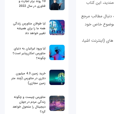
10 روند برتر تجارت و
مندید، این کتاب
فناوری در سال 2022
ه دنبال مطالب مرجع
ا موضوع خاص خود
آیا طوفان متاورس زندگی
همه ما را برای همیشه
تغییر خواهد داد
گلیسی در زمینه ‌های (اینترنت اشیا،
آیا ورود ایرانیان به دنیای
متاورس امکان‌پذیر است؟
چگونه؟
خرید زمین 4.3 میلیون
دلاری در متاورس (چند متر
زمین مجازی)
متاورس چیست و چگونه
زندگی مردم در جهان
دیجیتال را متحول خواهد
کرد؟