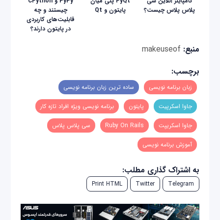
کامپایلر آنلاین سی
PyQt پلی میان
PyPy و CPython
پلاس پلاس چیست؟
پایتون و Qt
چیستند و چه
قابلیت‌های کاربردی
در پایتون دارند؟
منبع:
makeuseof
برچسب:
زبان برنامه نویسی
ساده ترین زبان برنامه نویسی
جاوا اسکرپیت
پایتون
برنامه نویسی ویژه افراد تازه کار
جاوا اسکریپت
Ruby On Rails
سی پلاس پلاس
آموزش برنامه نویسی
به اشتراک گذاری مطلب:
Print HTML
Twitter
Telegram