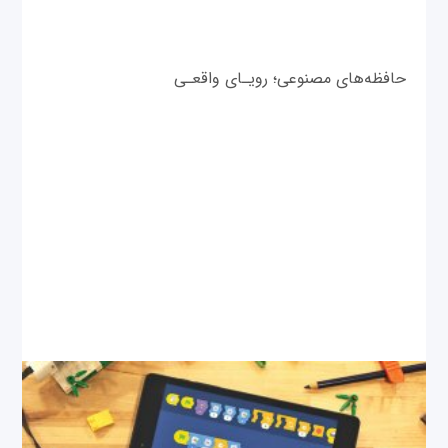
حافظه‌های مصنوعی؛ رویـای واقعـی