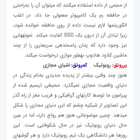
از حجمی‎ از داده استفاده می‎کنند که می‎توان آن را به‌راحتی
در حافظه رم یک کامپیوتر معمولی جا داد. در اغلب
الگوریتم‎ها لازم نیست داده از روی حافظه خوانده شود،
زیرا تبادل آن از درون یک SSD کفایت می‎کند. نمونه‎هایی
نیز وجود دارد که زمان پاسخ‎دهی سریع‎تری را از چند
ماشین کلاود هادوپ به‎طور موازی درخواست می‎کند.
پررونق:
روبوتیک
کم‎رونق:
اشیای مجازی
هنوز چند وقتی بیشتر از پدیده جدیدی به‌نام زندگی در
دنیای واقعیت مجازی نمی‎گذرد. محیطی ترسیم شده از
پیرامون ما توسط کارت‎های گرافیکی و فریب مغز از راه گذر
این تصاویر از شبکیه چشم که این دنیای مجازی را شکل
می‎دهد. چنین موضوعاتی هنوز هم رواج دارد، اما در عين
حال دنیای روبوتیک نیز در حال شکوفایی است. این
روزها هر دانشگاهی یک تیم روبوتیک دارد و هر گوشه‎ای