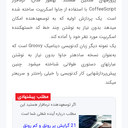
پروژه‎های سنگین هستند. به‎طور مثال، نرم‎افزار
CoffeeScript با استفاده از جاوا اسکریپت ساخته شده
است. یک پردازش اولیه که به توسعه‎دهنده امکان
می‎دهد بدون نیاز به نوشتن چند خط کد خسته‎کننده
اسکریپت مورد نظر خود را آماده کند.
یک نمونه دیگر زبان کدنویسی دینامیک Groovy است که
به‌عنوان نسخه ساده‎تر جاوا بدون نیاز به نوشتن
عبارت‎های دستوری طولانی شناخته می‎شود. چنین
پیش‌پردازش‎هایی کار کدنویسی را خیلی راحت‎تر و سریع‎تر
می‎کند.
مطلب پیشنهادی
اگر توسعه‎دهنده نرم‎افزار هستید این
مطلب درباره آینده شغلی شما است
21 گرایش پر رونق و کم رونق