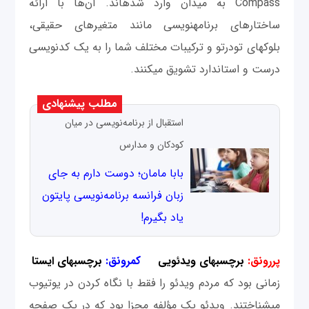
Compass به میدان وارد شده‎اند. آن‌ها با ارائه
ساختارهای برنامه‎نویسی مانند متغیرهای حقیقی،
بلوک‎های تودرتو و ترکیبات مختلف شما را به یک کدنویسی
درست و استاندارد تشویق می‎کنند.
مطلب پیشنهادی
استقبال از برنامه‌نویسی در میان
کودکان و مدارس
بابا مامان؛ دوست دارم به جای
زبان فرانسه برنامه‌نویسی پایتون
یاد بگیرم!
پررونق:
برچسب‎های ویدئویی
کم‎رونق:
برچسب‎های ایستا
زمانی بود که مردم ویدئو را فقط با نگاه کردن در یوتیوب
می‎شناختند. ویدئو یک مؤلفه مجزا بود که در یک صفحه