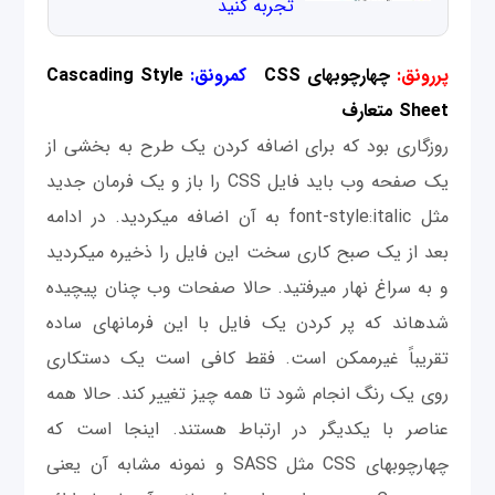
تجربه کنید
پررونق:
چهارچوب‎های CSS
کم‎رونق:
Cascading Style
Sheet متعارف
روزگاری بود که برای اضافه کردن یک طرح به بخشی از
یک صفحه وب باید فایل CSS را باز و یک فرمان جدید
مثل font-style:italic به آن اضافه می‎کردید. در ادامه
بعد از یک صبح کاری سخت این فایل را ذخيره می‎کردید
و به ‌سراغ نهار می‎رفتید. حالا صفحات وب چنان پیچیده
شده‎اند که پر کردن یک فایل با این فرمان‎های ساده
تقريباً غیرممکن است. فقط کافی است یک دستکاری
روی یک رنگ انجام شود تا همه چیز تغییر کند. حالا همه
عناصر با یکدیگر در ارتباط هستند. اینجا است که
چهارچوب‎های CSS مثل SASS و نمونه مشابه آن یعنی