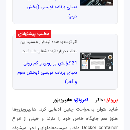
دنیای برنامه نویسی (بخش
دوم)
مطلب پیشنهادی
اگر توسعه‎دهنده نرم‎افزار هستید این
مطلب درباره آینده شغلی شما است
21 گرایش پر رونق و کم رونق
دنیای برنامه نویسی (بخش سوم
و آخر)
پررونق:
داکر
کم‎رونق:
هایپرویزور
شاید نتوان به‌صراحت چنین ادعایی کرد. هایپرویزورها
هنوز هم جایگاه خاص خود را دارند و خیلی از انواع
Docker container داخل سیستم‎عامل‎هایی اجرا می‎شوند