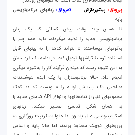
اینجا شایسته‌سالاری ملاک است نه هوس‎های زودگذر.
پررونق:
پیش‎پردازش
کم‎رونق:
زبان‎های برنامه‎نویسی
پایه
تا همین چند وقت پیش کسانی که یک زبان
برنامه‎نویسی جدید را تولید می‎کردند، باید همه چیز را
به‌گونه‎ای می‎ساختند تا بتواند کدها را به بیت‎های قابل
استفاده توسط تراشه‎ها تبدیل کند. در ادامه یک فرد خلاق
به این نتیجه رسید که می‎توان فرآیند کار را به‌شیوه دیگری
انجام داد. حالا برنامه‎سازان با یک ایده هوشمندانه
به‌راحتی یک پردازش اولیه را می‎نویسند که به کمک
مجموعه‎ای غنی از کتابخانه‎ها و انواع API کدهای جدید را
به همان شکل قدیمی‎ تفسیر می‎کند. زبان‎های
اسکریپت‎نویسی مثل پایتون یا جاوا اسکریپت روزگاری به
پروژه‎های کوچک محدود بودند، اما حالا پایه و اساس