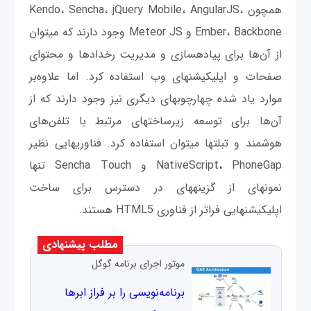
همچون Kendo، Sencha، jQuery Mobile، AngularJS،
Ember، Backbone و Meteor JS وجود دارند که می‎توان
از آن‌ها برای پیاده‎سازی و مدیریت رخدادها و محتوای
صفحات و اپلیکیشن‎های وب استفاده کرد. اما علاوه‌بر
موارد یاد شده چهارچوب‎های دیگری نیز وجود دارند که از
آن‌ها برای توسعه زیرساخت‎های مرتبط با تلفن‌های
هوشمند و تبلت‎ها می‎توان استفاده کرد. فناوری‎هایی نظیر
NativeScript، PhoneGap و Sencha Touch تنها
نمونه‎ای از گزينه‎های در دسترس برای ساخت
اپلیکیشن‎هایی فراتر از فناوری HTML5 هستند.
مطلب پیشنهادی
موتور اجرای برنامه گوگل
برنا‌مه‌نویسی را بر فراز ابرها