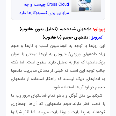
Cross Cloud چیست و چه
مزایایی برای کسب‌وکارها دارد
پررونق:
داده‎های شبه‌حجیم (تحلیل بدون هادوپ)
کم‎رونق:
داده‎های حجیم (با هادوپ)
این روزها با توجه به اتوماسیون کسب‎ و کارها و حجم
زیاد داده‎های ورودی/ خروجی به آن‌ها مبحثی با عنوان
بزرگ‌داده‎ها که نیاز به تحلیل دارند مطرح است. اما نکته
جالب توجه این است که خیلی از مسائل مدیریت داده‎ها
به اندازه‎ای بزرگ نیستند که راهکار استفاده از داده‎های
حجیم درباره آن‌ها استفاده شود.
شرکت‎هایی مثل گوگل و یاهو تمام فعالیت‎های مرور وب ما
را تحت نظر دارند.حجم داده‎هایی که آن‌ها جمع‎آوری
کرده‎اند به پتا بایت و یوتا بایت می‎رسد. اما اکثر شرکت‎ها