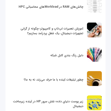
چالش‌های RAM در Workloadهای محاسباتی HPC
آموزش تعمیرات لپ‌تاپ و کامپیوتر؛ چگونه از گرانی
تجهیزات دیجیتال، یک شغل پردرآمد بسازیم؟
دلیل رنگ بندی کابل شبکه
چطور تبلیغات آینده با ما حرف می‌زند، نه به ما؟
زیر پوست دنیای داده؛ نقش سرور HP در آینده زیرساخت
دیجیتال