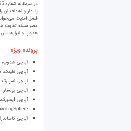
پایدار و اهداف آن ر
فصل امنیت می‌خوانی
عصر شبکه تفاوت هوش
هدوپ و ابزارهایش آ
پرونده ویژه
آپاچی هدوپ، کل
آپاچی فلینک، مو
آپاچی اسپارک؛ ا
آپاچی پولسار، پ
آپاچی آیسبرگ، ی
Apache ShardingSphere، پل ارتباطی میان پایگاه‌های دا
آپاچی کاساندرا (Apache Cassandra)، پایگاه داده‌ای برای مدیریت داده‌های حجیم و ت