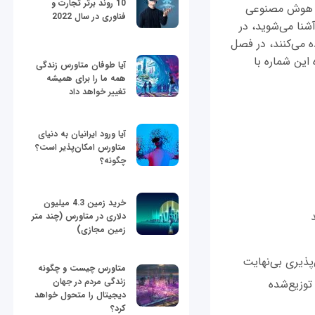
10 روند برتر تجارت و
نوعی، هوش مصنوعی
فناوری در سال 2022
شنا می‌شوید، در
 می‌کنند، در فصل
ین شماره با
آیا طوفان متاورس زندگی
همه ما را برای همیشه
تغییر خواهد داد
آیا ورود ایرانیان به دنیای
متاورس امکان‌پذیر است؟
چگونه؟
خرید زمین 4.3 میلیون
د
دلاری در متاورس (چند متر
زمین مجازی)
متاورس چیست و چگونه
زندگی مردم در جهان
دیجیتال را متحول خواهد
کرد؟