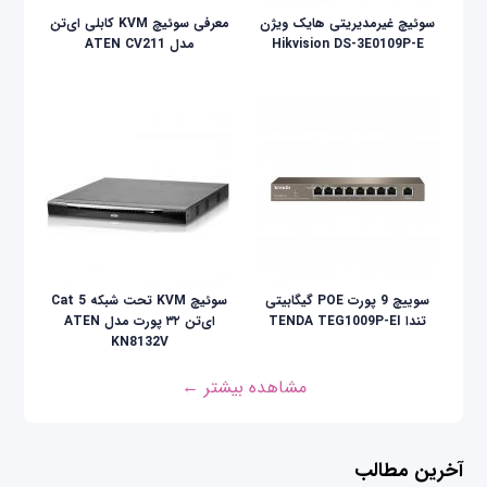
سوئیچ غیرمدیریتی هایک ویژن
معرفی سوئیچ KVM کابلی ای‌تن
Hikvision DS-3E0109P-E
مدل ATEN CV211
سوییچ 9 پورت POE گیگابیتی
سوئیچ KVM تحت شبکه Cat 5
تندا TENDA TEG1009P-EI
ای‌تن ۳۲ پورت مدل ATEN
KN8132V
مشاهده بیشتر ←
آخرین مطالب