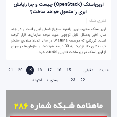
اوپن‌استک (OpenStack) چیست و چرا رایانش
ابری را متحول خواهد ساخت؟
فناوری شبکه
اوپن‌استک محبوب‌ترین پلتفرم منبع‌باز فضای ابری است و در چند
سال اخیر به‌شکل قابل توجهی مورد توجه سازمان‌ها قرار گرفته
است. گزارشی که موسسه Statista در سال 2021 میلادی منتشر
کرد، نشان داد نزدیک به 30 درصد شرکت‌ها و سازمان‌ها در جهان
از اوپن‌استک در زیرساخت فناوری اطلاعات خود...
صفحه‌ها
« ابتدا
‹ قبلی
…
15
16
17
18
19
20
21
22
23
…
بعدی ›
انتها »