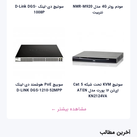
مودم روتر 4G مدل NWR-M920
سوئیچ دی-لینک D-Link DGS-
نتربیت
1008P
سوئیچ KVM تحت شبکه Cat 5
سوییچ PoE هوشمند دی-لینک
ای‌تن ۱۶ پورت مدل ATEN
D-LINK DGS-1210-52MPP
KN2124VA
مشاهده بیشتر ←
آخرین مطالب