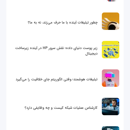
چطور تبلیغات آینده با ما حرف می‌زند، نه به ما؟
زیر پوست دنیای داده؛ نقش سرور HP در آینده زیرساخت
دیجیتال
تبلیغات هوشمند؛ وقتی الگوریتم جای خلاقیت را می‌گیرد
کارشناس عملیات شبکه کیست و چه وظایفی دارد؟