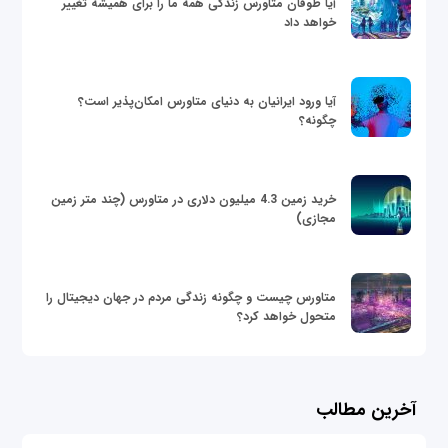
آیا طوفان متاورس زندگی همه ما را برای همیشه تغییر
خواهد داد
آیا ورود ایرانیان به دنیای متاورس امکان‌پذیر است؟
چگونه؟
خرید زمین 4.3 میلیون دلاری در متاورس (چند متر زمین
مجازی)
متاورس چیست و چگونه زندگی مردم در جهان دیجیتال را
متحول خواهد کرد؟
آخرین مطالب