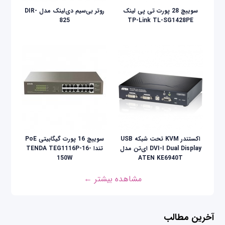
سوییچ 28 پورت تی پی لینک
روتر بی‌سیم دی‌لینک مدل DIR-
825
TP-Link TL-SG1428PE
اکستندر KVM تحت شبکه USB
سوییچ 16 پورت گیگابیتی PoE
DVI-I Dual Display ای‌تن مدل
تندا TENDA TEG1116P-16-
150W
ATEN KE6940T
مشاهده بیشتر ←
آخرین مطالب