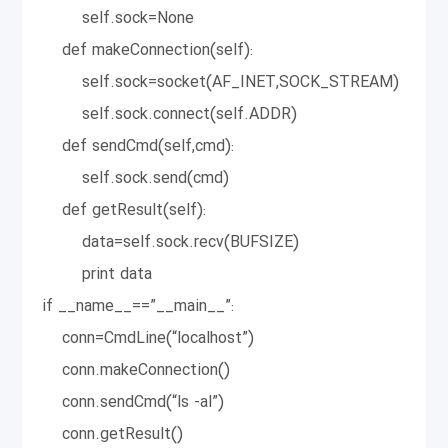
self.sock=None
def makeConnection(self):
self.sock=socket(AF_INET,SOCK_STREAM)
self.sock.connect(self.ADDR)
def sendCmd(self,cmd):
self.sock.send(cmd)
def getResult(self):
data=self.sock.recv(BUFSIZE)
print data
if __name__==”__main__”:
conn=CmdLine(“localhost”)
conn.makeConnection()
conn.sendCmd(“ls -al”)
conn.getResult()