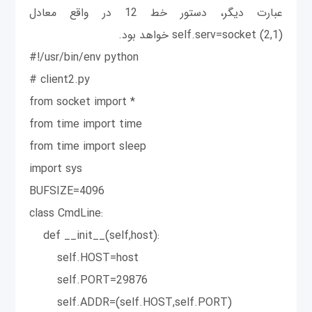
عبارت دیگر، دستور خط 12 در واقع معادل
(self.serv=socket (2,1 خواهد بود.
#!/usr/bin/env python
# client2.py
from socket import *
from time import time
from time import sleep
import sys
BUFSIZE=4096
class CmdLine:
def __init__(self,host):
self.HOST=host
self.PORT=29876
self.ADDR=(self.HOST,self.PORT)