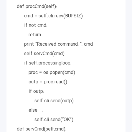
def procCmd(self):
cmd = self.cli.recv(BUFSIZ)
if not cmd:
return
print “Received command: “, cmd
self.servCmd(cmd)
if self.processingloop:
proc = os.popen(cmd)
outp = proc.read()
if outp:
self.cli.send(outp)
else :
self.cli.send(“OK”)
def servCmd(self,cmd):