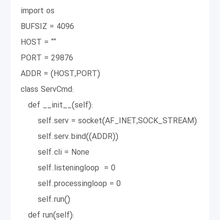
import os
BUFSIZ = 4096
HOST = ““
PORT = 29876
ADDR = (HOST,PORT)
class ServCmd:
def __init__(self):
self.serv = socket(AF_INET,SOCK_STREAM)
self.serv.bind((ADDR))
self.cli = None
self.listeningloop = 0
self.processingloop = 0
self.run()
def run(self):