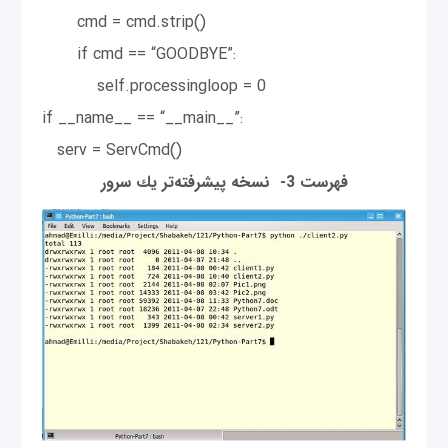
cmd = cmd.strip()
if cmd == “GOODBYE”:
self.processingloop = 0
if __name__ == “__main__”:
serv = ServCmd()
فهرست 3- نسخه پيشرفته‌تر يك سرور