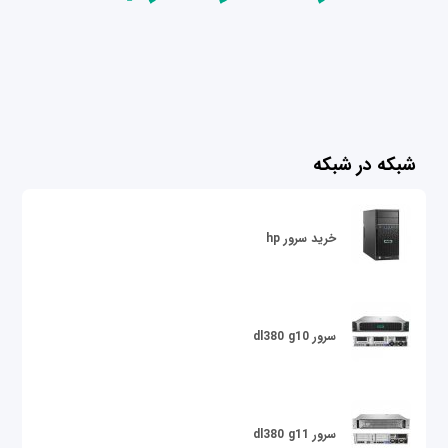
شبکه در شبکه
خرید سرور hp
سرور dl380 g10
سرور dl380 g11