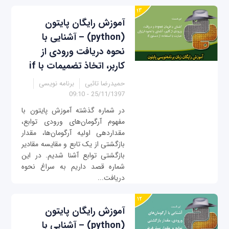
آموزش رایگان پایتون
(python) – آشنایی با
نحوه دریافت ورودی از
کاربر، اتخاذ تضمیمات با if
حمیدرضا تائبی
برنامه نویسی
25/11/1397 - 09:10
در شماره گذشته آموزش پایتون با
مفهوم آرگومان‌های ورودی توابع،
مقداردهی اولیه آرگومان‌ها، مقدار
بازگشتی از یک تابع و مقایسه مقادیر
بازگشتی توابع آشنا شدیم. در این
شماره قصد داریم به سراغ نحوه
دریافت...
آموزش رایگان پایتون
(python) – آشنایی با