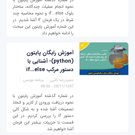
در شماره گذشته آموزش پایتون با
نحوه انجام عملیات چندگانه، ساختار
بلوک if….else و نحوه محاسبه چند
شرط در یک فرمان if آشنا شدیم. در
این شماره آموزش پایتون این مبحث
را ادامه خواهیم داد.
آموزش رایگان پایتون
(python)- آشنایی با
دستور مرکب if…else
حمیدرضا تائبی
برنامه نویسی
28/11/1397 - 08:50
در شماره گذشته آموزش پایتون با
نحوه دریافت ورودی از کاربر و اتخاذ
تصمیمات آشنا شده و به شکل کلی
دستور if را بررسی کردیم. در این
قسمت با جزییات بیشتر این فرمان
آشنا خواهیم شد.