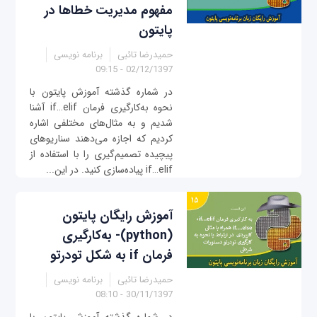
مفهوم مدیریت خطاها در
پایتون
حمیدرضا تائبی
برنامه نویسی
02/12/1397 - 09:15
در شماره گذشته آموزش پایتون با
نحوه به‌کارگیری فرمان if…elif آشنا
شدیم و به مثال‌های مختلفی اشاره
کردیم که اجازه می‌دهند سناریوهای
پیچیده تصمیم‌گیری را با استفاده از
if…elif پیاده‌سازی کنید. در این...
آموزش رایگان پایتون
(python)- به‌کارگیری
فرمان if به شکل تودرتو
حمیدرضا تائبی
برنامه نویسی
30/11/1397 - 08:10