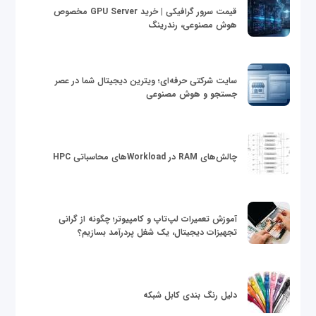
قیمت سرور گرافیکی | خرید GPU Server مخصوص
هوش مصنوعی، رندرینگ
سایت شرکتی حرفه‌ای؛ ویترین دیجیتال شما در عصر
جستجو و هوش مصنوعی
چالش‌های RAM در Workloadهای محاسباتی HPC
آموزش تعمیرات لپ‌تاپ و کامپیوتر؛ چگونه از گرانی
تجهیزات دیجیتال، یک شغل پردرآمد بسازیم؟
دلیل رنگ بندی کابل شبکه