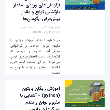
آرگومان‌های ورودی، مقدار
بازگشتی توابع و مقدار
پیش‌فرض آرگومان‌ها
حمیدرضا تائبی
برنامه نویسی
23/11/1397 - 09:40
در شماره گذشته آموزش پایتون با
مفهوم توابع، ساخت و فراخوانی
توابع آشنا شدیم و دیدیم که
آرگومان‌ها باعث انعطاف‌پذیری توابع
می‌شوند. در این شماره قصد داریم
اطلاعات بیشتری در ارتباط با توابع به
دست...
آموزش رایگان پایتون
(python) – آشنایی با
مفهوم توابع و تقدم
عملگرها در پایتون