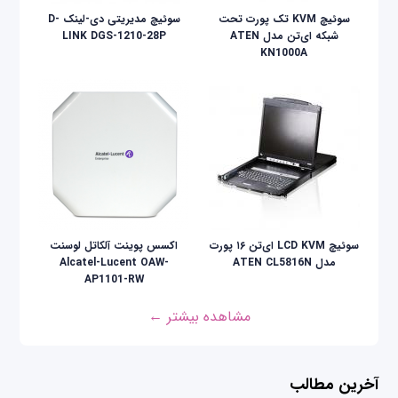
سوئیچ KVM تک پورت تحت
سوئیچ مدیریتی دی-لینک D-
شبکه ای‌تن مدل ATEN
LINK DGS-1210-28P
KN1000A
سوئيچ LCD KVM ای‌تن ۱۶ پورت
اکسس ‌پوینت آلکاتل لوسنت
مدل ATEN CL5816N
Alcatel-Lucent OAW-
AP1101-RW
مشاهده بیشتر ←
آخرین مطالب