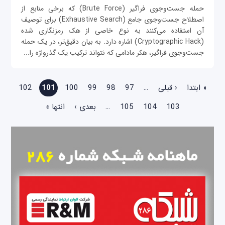
حمله جست‌وجوی فراگیر (Brute Force) که برخی منابع از
اصطلاح جست‌وجوی جامع (Exhaustive Search) برای توصیف
آن استفاده می‌کنند به نوع خاصی از هک رمزنگاری شده
(Cryptographic Hack) اشاره دارد. به بیان دقیق‌تر، در یک حمله
جست‌وجوی فراگیر، هکر مادامی که نتواند ترکیب یک گذرواژه را...
صفحه‌ها
« ابتدا
‹ قبلی
…
97
98
99
100
101
102
103
104
105
…
بعدی ›
انتها »