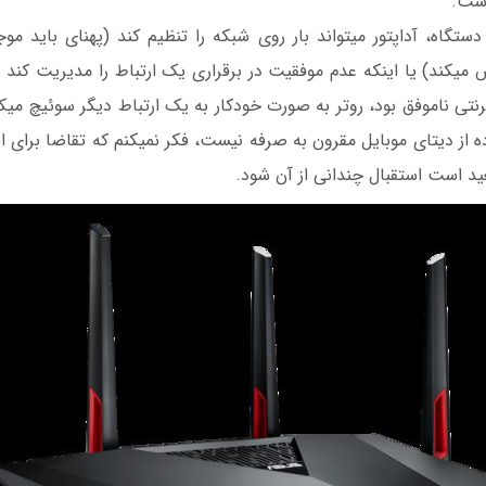
به محض اتصال به دستگاه، آداپتور می‫تواند بار روی شبکه را تنظیم کند (پهنا
باسیم و بی‫سیم پخش می‫کند) یا این‫که عدم موفقیت در برقراری یک ارتباط را مد
در حال حاضر استفاده از دیتای موبایل مقرون به صرفه ‫
ید است استقبال چندانی از آن شود.