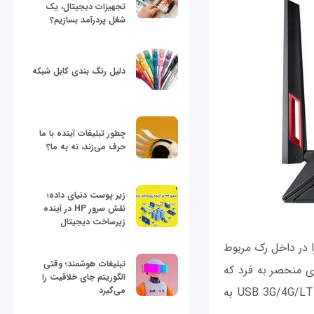
تجهیزات دیجیتال، یک
شغل پردرآمد بسازیم؟
دلیل رنگ بندی کابل شبکه
چطور تبلیغات آینده با ما
حرف می‌زند، نه به ما؟
زیر پوست دنیای داده؛
نقش سرور HP در آینده
زیرساخت دیجیتال
ز عمل کند یعنی شما میتوانید روتر دوم را در داخل رک مربوط
تبلیغات هوشمند؛ وقتی
ه سینمای خانگی خود قرار دهید و تا 8 کلاینت به آن وصل کنید. یکی از ویژگیهای منحصر به فرد که
الگوریتم جای خلاقیت را
فقط در روترهای ایسوس از جمله RT-AC88U دیده می‫شود امکان اتصال آداپتور شبکه USB 3G/4G/LTE به
می‌گیرد