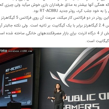
محصول معرفی شد که همگی آن‫ها بیشتر به مذاق طرفدا‫
به خود جلب کرد، روتر جدید RT-AC88U بود.
بر ثانیه و روی فرک‫