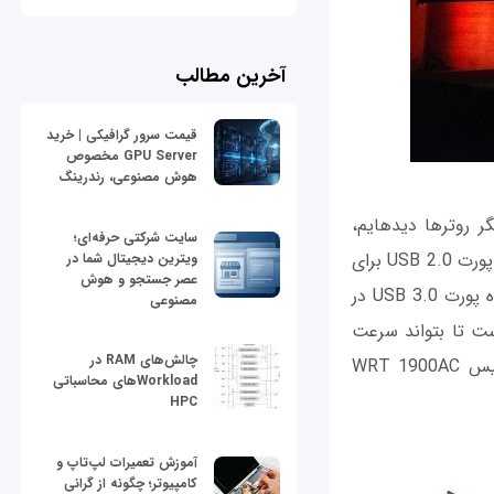
آخرین مطالب
قیمت سرور گرافیکی | خرید
GPU Server مخصوص
هوش مصنوعی، رندرینگ
سایر مشخصات روتر جدید ایسوس تفاوت چندانی با آن‫چه که در چند سال اخیر در دیگر روترها دیده‫ایم،
سایت شرکتی حرفه‌ای؛
نمی‫کند. یک پورت USB 3.0 برای به اشتراک گذاشتن فضای ذخیره‫سازی روی شبکه و یک پورت USB 2.0 برای
ویترین دیجیتال شما در
عصر جستجو و هوش
به اشتراک گذاشتن پرینتر و اسکنر از دیگر ویژگی‫های روتر ایسوس است. ایسوس اعلام کرده پورت USB 3.0 در
مصنوعی
ز پورت‌های فعلی که روی روترهای موجود در بازار قرار دارد سریعتر است تا بتواند سرعت
چالش‌های RAM در
خواندن بالای 100 مگابایت بر ثانیه را فراهم کند. در مقاله‫ای که به بررسی روتر لینک‫سیس WRT 1900AC
Workloadهای محاسباتی
HPC
آموزش تعمیرات لپ‌تاپ و
کامپیوتر؛ چگونه از گرانی