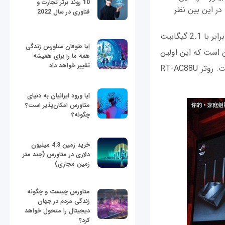
10 روند برتر تجارت و
ران بازی خوش میآید ولی چیزی که در این بین نظر
فناوری در سال 2022
طبق ادعای ایسوس این روتر در دو فرکانس کار می‫کند، سرعت آن روی فرکانس 5 گیگاهرتز برابر با 2.1 گیگابیت
آیا طوفان متاورس زندگی
انس 2.4 گیگاهرتز برابر با یک گیگابیت بر ثانیه است. ولی نکته جالبتر آن است که این اولین
همه ما را برای همیشه
تغییر خواهد داد
روتری است که با بیش از 4 درگاه اترنت برای بازار مصرف‫کننده‫های خانگی ساخته شده است. روتر RT-AC88U
آیا ورود ایرانیان به دنیای
متاورس امکان‌پذیر است؟
چگونه؟
خرید زمین 4.3 میلیون
دلاری در متاورس (چند متر
زمین مجازی)
متاورس چیست و چگونه
زندگی مردم در جهان
دیجیتال را متحول خواهد
کرد؟