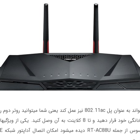
روتر RT-AC88U می‫تواند به عنوان پل 802.11ac نی‫
به دستگا‫