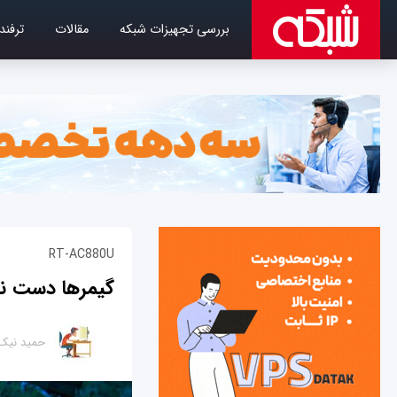
بررسی تجهیزات شبکه
مقالات
ترفند
RT-AC880U
گیمرها دست نگه‌ دار
حمید نیک