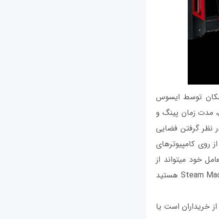
WTFast Game علاقه دارند، این امکان توسط ایسوس
رورهای اختصاصی، مدت زمان پینگ و
 نظر گرفتن فضایی
ینت در داخل فریمور RT-AC88U است؛ در نتیجه لازم نیست که نرمافزار از روی کامپیوترهای
شخصی اجرا شود. مزیت دیگر این قابلیت آن است که هر دستگاه فارغ از نوع سیستم‫عامل خود می‫تواند از
WTFast در بهترین حالت استفاده کند. پس اگر شما از طرفداران دوآتشه لینوکس یا Steam Machine هستید
ه از خریداران است یا