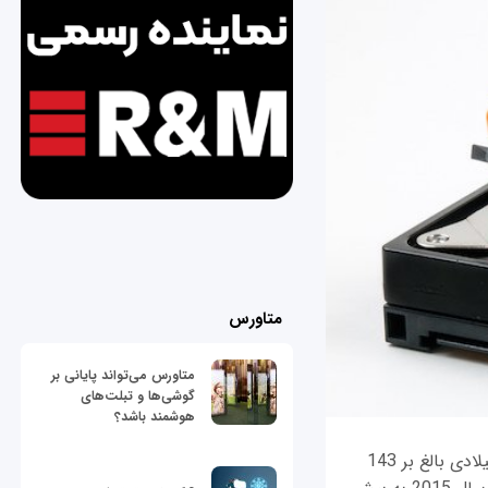
متاورس
متاورس می‌تواند پایانی بر
گوشی‌ها و تبلت‌های
هوشمند باشد؟
بر اساس گزارش تحلیلگران گروه ترند فوکوس (TrendFocus)؛ در سه ماه سوم سال جاری میلادی بالغ بر 143