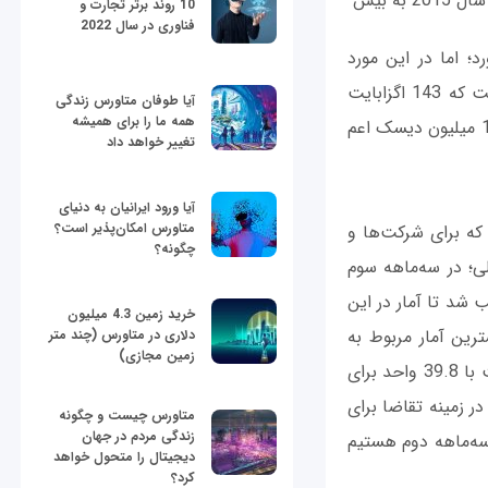
اگزابایت فضای ذخیره‌سازی اطلاعات خریداری شده و پیش‌بینی می‌شود این حجم برای کل سال 2015 به بیش
10 روند برتر تجارت و
فناوری در سال 2022
؛ اما در این مورد
سنت‌شکنی کرد و برای سه‌ماهه سوم سال آمار دقیق را اعلام کرد. در این گزارش آمده است که 143 اگزابایت
آیا طوفان متاورس زندگی
همه ما را برای همیشه
فضای ذخیره‌سازی اطلاعات در بازار به فروش رسیده است که این یعنی چیزی در حدود 145 میلیون دیسک اعم
تغییر خواهد داد
آیا ورود ایرانیان به دنیای
متاورس امکان‌پذیر است؟
که برای شرکت‌ها و
چگونه؟
؛ در سه‌ماهه سوم
شد تا آمار در این
خرید زمین 4.3 میلیون
رین آمار مربوط به
دلاری در متاورس (چند متر
زمین مجازی)
شرکت وسترن دیجیتال است که برای هر سنت 43.6 واحد به فروش رسانده است. سیگیت با 39.8 واحد برای
رند. در زمینه تقاضا برای
متاورس چیست و چگونه
زندگی مردم در جهان
نسبت به سه‌ماهه دوم هستیم
دیجیتال را متحول خواهد
کرد؟