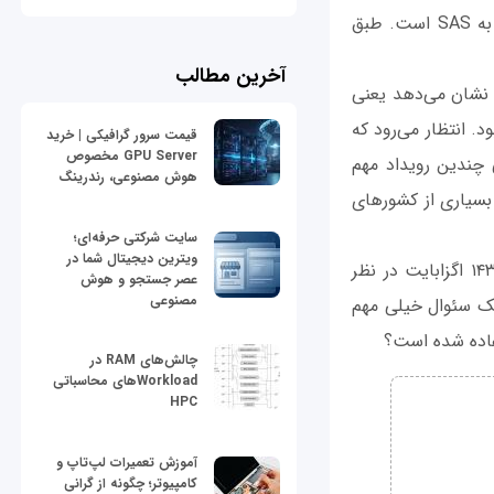
از این تعداد فقط 117 هزار عدد مربوط به هاردهای PCIe SSD و 450 هزار عدد مربوط به SAS است. طبق
آخرین مطالب
وش سه‌ماهه سوم افزایش 4.7 در هر سنت را نشان می‌دهد یعنی
دیسک. این آمار برای سه‌ماهه اول تنها 125 میلیون بود. انتظار می‌رود که
قیمت سرور گرافیکی | خرید
GPU Server مخصوص
 چندین رویداد مهم
هوش مصنوعی، رندرینگ
 بسیاری از کشورهای
سایت شرکتی حرفه‌ای؛
ویترین دیجیتال شما در
خیلی دور از ذهن نیست که میزان کل فروش سال را ۴ برابر سه‌ماهه سوم یعنی ۴ برابر ۱۴۳ اگزابایت در نظر
عصر جستجو و هوش
مصنوعی
 اما در پایان یک سئوال خیلی مهم
تفاده شده است؟
چالش‌های RAM در
Workloadهای محاسباتی
HPC
آموزش تعمیرات لپ‌تاپ و
کامپیوتر؛ چگونه از گرانی