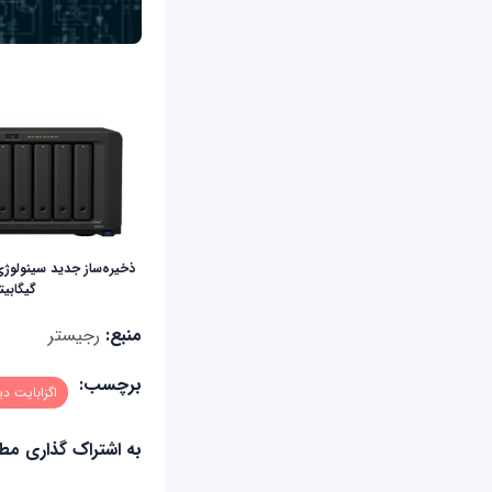
ذخیره‌ساز جدید سینولوژی
گیگابیت
منبع:
رجیستر
برچسب:
اگزابایت دیت
به اشتراک گذاری م