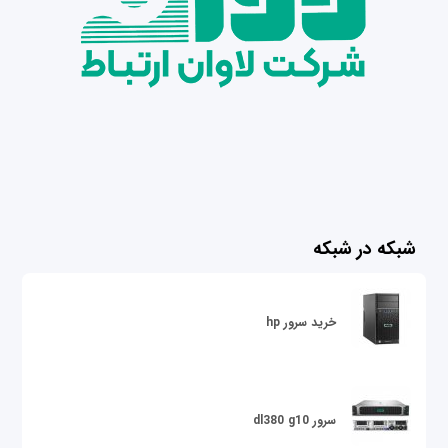
شبکه در شبکه
خرید سرور hp
سرور dl380 g10