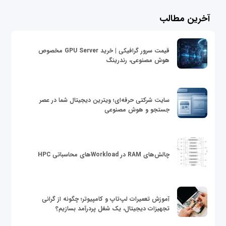
آخرین مطالب
قیمت سرور گرافیکی | خرید GPU Server مخصوص
هوش مصنوعی، رندرینگ
سایت شرکتی حرفه‌ای؛ ویترین دیجیتال شما در عصر
جستجو و هوش مصنوعی
چالش‌های RAM در Workloadهای محاسباتی HPC
آموزش تعمیرات لپ‌تاپ و کامپیوتر؛ چگونه از گرانی
تجهیزات دیجیتال، یک شغل پردرآمد بسازیم؟