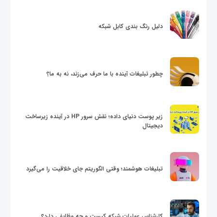
دلیل رنگ بندی کابل شبکه
چطور تبلیغات آینده با ما حرف می‌زند، نه به ما؟
زیر پوست دنیای داده؛ نقش سرور HP در آینده زیرساخت
دیجیتال
تبلیغات هوشمند؛ وقتی الگوریتم جای خلاقیت را می‌گیرد
کارشناس عملیات شبکه کیست و چه وظایفی دارد؟