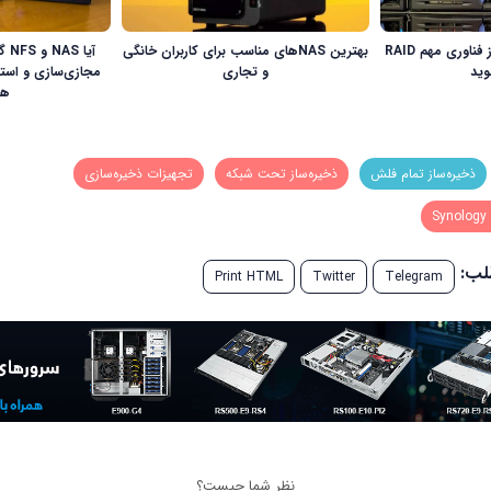
هنگام استفاده از NAS از فناوری مهم RAID
بهترین NASهای مناسب برای کاربران خانگی
آیا
وید
و تجاری
مجازی‌سازی و استق
هس
ذخیره‌ساز تمام فلش
ذخیره‌ساز تحت شبکه
تجهیزات ذخیره‌سازی
Synology 
طلب:
Print HTML
Twitter
Telegram
نظر شما چیست؟