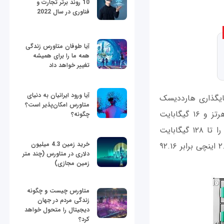
10 روند برتر تجارت و
فناوری در سال 2022
آیا طوفان متاورس زندگی
همه ما را برای همیشه
تغییر خواهد داد
آیا ورود ایرانیان به دنیای
FlashStati نام دارد که از ۲۴ کشو برای جایگذاری هارددیسک
متاورس امکان‌پذیر است؟
سود می‌برد و مجهز به پردازنده‌های هشت هسته‌ای Xeon D اینتل با سرعت ۲.۱ گیگاهرتز و ۱۶ گیگابایت
چگونه؟
حافظه رم از نوع DDR4 است. سینولوژی می‌گوید می‌تواند میزان حافظه رم این دستگاه را تا ۱۲۸ گیگابایت
خرید زمین 4.3 میلیون
افزایش داد. حداکثر فضای ذخیره‌سازی این دستگاه در حالت عادی و با ۲۴ هارددیسک ۲.۵ اینچی برابر ۹۲.۱۶
دلاری در متاورس (چند متر
زمین مجازی)
متاورس چیست و چگونه
زندگی مردم در جهان
دیجیتال را متحول خواهد
کرد؟