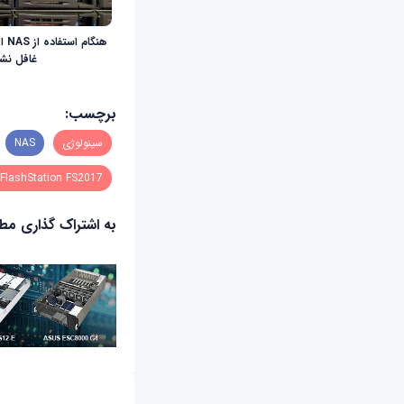
غافل نش
برچسب:
سینولوژی
NAS
FlashStation FS2017
به اشتراک گذاری م