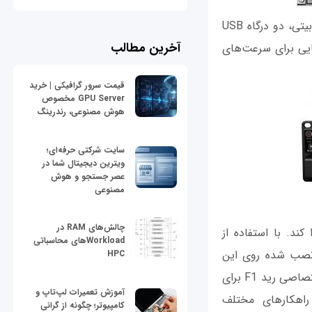
امکانات ارتباطی این NAS شامل چهار درگاه اترنت یک گیگابیتی، ده درگاه اترنت ده گیگابیتی، دو درگاه USB
آخرین مطالب
بکه‌هایی برای سرعت‌های
قیمت سرور گرافیکی | خرید
GPU Server مخصوص
هوش مصنوعی، رندرینگ
سایت شرکتی حرفه‌ای؛
ویترین دیجیتال شما در
عصر جستجو و هوش
مصنوعی
چالش‌های RAM در
ک‌های ۲.۵ اینچی افزایش پیدا کند. با استفاده از
Workloadهای محاسباتی
ستم‌عامل نصب شده روی این
HPC
دستگاه آخرین نسخه سیستم‌عامل اختصاصی سینولوژی، DSM NAS است و از فناوری اختصاصی رید F1 برای
آموزش تعمیرات لپ‌تاپ و
 راهکارهای مختلف
کامپیوتر؛ چگونه از گرانی