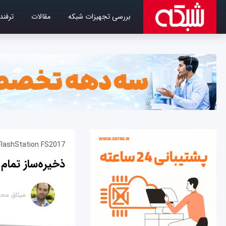
بررسی تجهیزات شبکه
مقالات
ترفند
FlashStation FS2017
ذخیره‌ساز تمام
میثاق محم