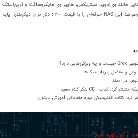
یی مانند وی‌ام‌ویر، سیتریکس، هایپر-وی مایکروسافت و اوپن‌استک پ
شرکت سینولوژی می‌خواهد این NAS حرفه‌ای را با قیمت ۶۳۰۰ د
ید
یژگی‌هایی دارد؟
عی و معضل ریزپلاستیک‌ها
عی در اعماق
تشر کرد: کتاب CEH هکر کلاه سفید
ر کرد: کتاب الکترونیکی دوره مقدماتی آموزش پایتون
را از کجا تهیه کنیم؟