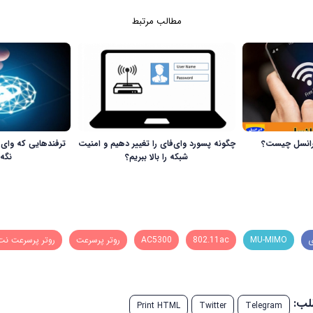
مطالب مرتبط
رانسل چیست؟
چگونه پسورد وای‌فای را تغییر دهیم و امنیت
ترفندهایی که وای‌
شبکه را بالا ببریم؟
نگه 
ی
MU-MIMO
802.11ac
AC5300
روتر پرسرعت
روتر پرسرعت نت‌
طلب:
Print HTML
Twitter
Telegram