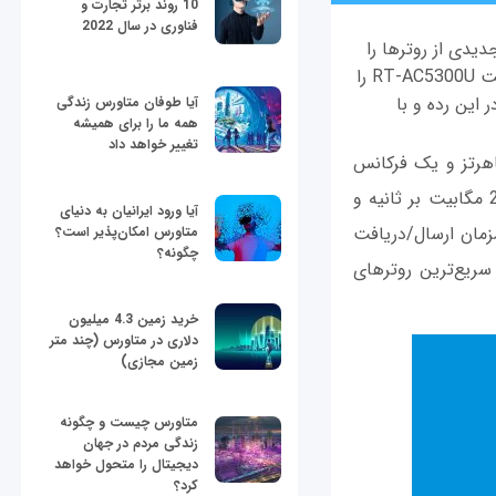
10 روند برتر تجارت و
فناوری در سال 2022
یدی از روترها را
معرفی و روانه بازار کنند. در حالی که شرکت ایسوس کمتر از یک ماه پیش روتر بسیار پرسرعت RT-AC5300U را
با معرفی Nighthawk X8 روتر دیگری در این رده و با
آیا طوفان متاورس زندگی
همه ما را برای همیشه
تغییر خواهد داد
 مدل ایسوس در رده AC5300 است؛ یعنی از دو فرکانس کاری 5 گیگاهرتز و یک فرکانس
کاری 2.4 گیگاهرتز بهره می‌برد. سرعت روی هر یک از فرکانس‌های 5 گیگاهرتز برابر 2166 مگابیت بر ثانیه و
آیا ورود ایرانیان به دنیای
ت نهایی و همزمان ارسال/دریافت
متاورس امکان‌پذیر است؟
چگونه؟
بر 5300 مگابیت است که جزو سریع‌ترین روترهای
خرید زمین 4.3 میلیون
دلاری در متاورس (چند متر
زمین مجازی)
متاورس چیست و چگونه
زندگی مردم در جهان
دیجیتال را متحول خواهد
کرد؟