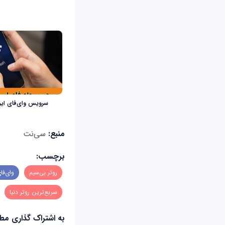
سرویس وای‌فای ای
منبع:
سی‌نت
برچسب:
روتر بی‌سیم
وای‌فا
سریع‌ترین روتر دنیا
به اشتراک گذاری م