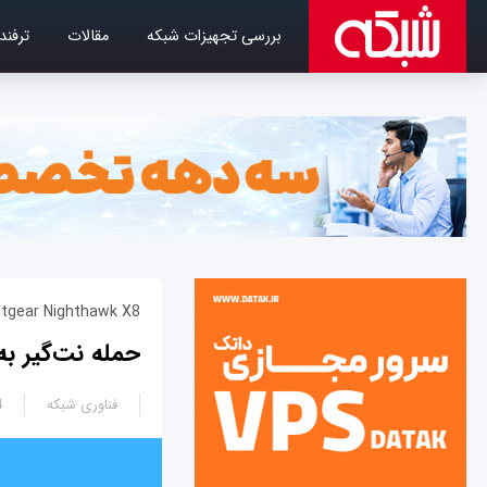
بررسی تجهیزات شبکه
مقالات
ترفند
tgear Nighthawk X8
حمله نت‌گیر به 
فناوری شبکه
7