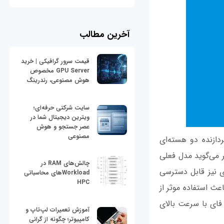
آخرین مطالب
قیمت سرور گرافیکی | خرید
GPU Server مخصوص
هوش مصنوعی، رندرینگ
سایت شرکتی حرفه‌ای؛
ویترین دیجیتال شما در
عصر جستجو و هوش
مصنوعی
ی‌شود و از یک پردازنده دو هسته‌ای
 بهره می‌برد. البته، نت‌گیر می‌گوید مدل فعلی
چالش‌های RAM در
 فناوری نیز قابل دسترسی
Workloadهای محاسباتی
HPC
اندارد 802.11ac استفاده شده و باعث استفاده موثر از
فای با سرعت بالای
آموزش تعمیرات لپ‌تاپ و
کامپیوتر؛ چگونه از گرانی