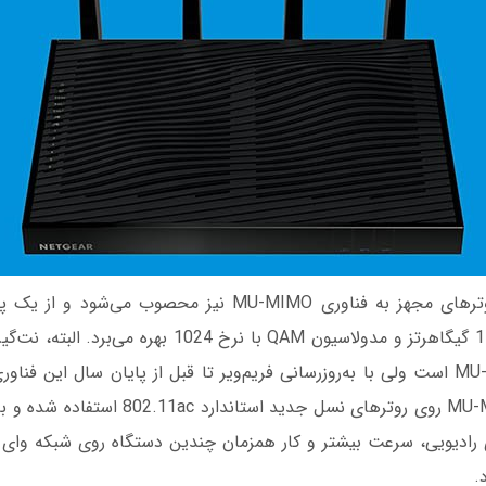
روتر R8500 جزو روترهای مجهز به فناوری MU-MIMO نیز محصوب م
پرقدرت با سرعت 1.4 گیگاهرتز و مدولاسیون QAM با نرخ 1024
فاقد فناوری MU-MIMO است ولی با به‌روزرسانی فریم‌ویر تا قبل از پایان سال این
است. فناوری MU-MIMO روی روترهای نسل جدید است
ای رادیویی، سرعت بیشتر و کار همزمان چندین دستگاه روی شبکه وای 
د.