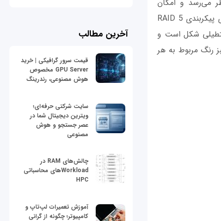
به‌نظر می‌رسد و امکان
ذخیره‌سازی و پشتیبانی اطلاعات را به‌راحتی فراهم می‌کند. سرعت خواندن این NAS روی پیکربندی RAID 5
آخرین مطالب
ه سیاه‌ رنگ مستطیلی شکل است و
ز رنگ مربوط به هر
قیمت سرور گرافیکی | خرید
GPU Server مخصوص
هوش مصنوعی، رندرینگ
سایت شرکتی حرفه‌ای؛
ویترین دیجیتال شما در
عصر جستجو و هوش
مصنوعی
چالش‌های RAM در
Workloadهای محاسباتی
HPC
آموزش تعمیرات لپ‌تاپ و
کامپیوتر؛ چگونه از گرانی