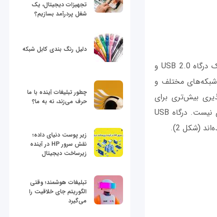
تجهیزات دیجیتال، یک
شغل پردرآمد بسازیم؟
دلیل رنگ بندی کابل شبکه
علاوه بر دو درگاه شبکه اترنت گیگابیتی تعبیه شده روی این NAS، دو درگاه USB 3.0، یک درگاه USB 2.0 و
 به شبکه‌های مختلف و
چطور تبلیغات آینده با ما
ذیری بیش‌تری برای
حرف می‌زند، نه به ما؟
کاربری دستگاه ایجاد می‌کنند، ولی از اسلات توسعه یا درگاه VGA و صفحه ‌نمایش خبری نیست. درگاه USB
زیر پوست دنیای داده؛
نقش سرور HP در آینده
زیرساخت دیجیتال
تبلیغات هوشمند؛ وقتی
الگوریتم جای خلاقیت را
می‌گیرد