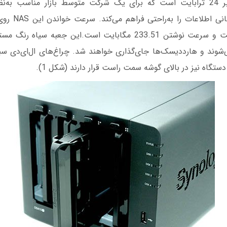
نهایی +DS415 برابر 24 ترابایت است که برای یک شرکت متوسط بازار مناسب 
برابر 228.04 مگابایت و سرعت نوشتن 233.51 مگابایت است.این جعب
ی‌شوند و هارددیسک‌ها جای‌گذاری خواهند شد. چراغ‌های ال‌ای‌دی سب
گاه نیز در بالای گوشه سمت راست قرار دارند (شکل 1).