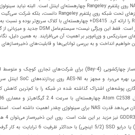
محصول نخستین NAS روی پلتفرم Rangeley چهارهسته‌ای اینتل است. البته نباید
دوهسته‌ای Rangeley را ارائه کرد. DS415+ چهارهسته‌ای با کلاک سریع‌تر بو
یک سر و گردن بالاتر است. فقط این ویژگی نیست؛ سیستم‌عامل
ی سیتریکس و وی‌ام‌ویر بر اهمیت آن می‌افزایند. به همین دلیل، نگ
+DS415 یک ذخیره‌ساز چهارکشویی (4-Bay) برای شرکت‌های تجاری کوچک
 رمزنگاری پوشه‌های اشتراک گذاشته شده در شبکه را با کم‌ترین کاهش کا
چنین پردازنده‌ای نشان می‌دهد قدرت NAS برای سینولوژی چقدر اهمیت داشته
(3.5 یا 2.5 اینچی) یا درایو SSD (5/2 اینچی) با حد