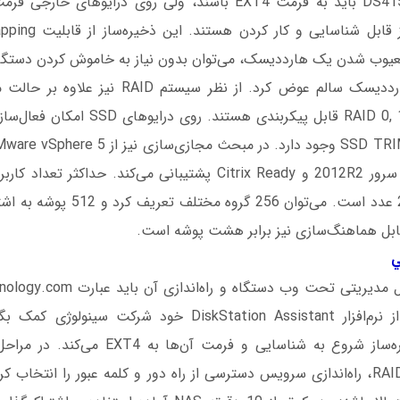
وRAID 0, 1, 5, 6, 10 ،JBOD قابل پیکربندی ه
سرور 2012، ویندوز سرور 2012R2 و Citrix Ready پشتیبانی می‌کند. حد
این NAS برابر 2048 عدد است. می‌توان 
ابل هماهنگ‌سازی نیز برابر هشت پوشه است.
ي
وب تایپ کنیم یا از نرم‌افزار DiskStation Assistant خود شرکت
هارددیسک‌ها، ذخیره‌ساز شروع به شناسایی و فرم
دستگاه NAS، نوع RAID، راه‌اندازی سرویس دسترسی از راه دور و کلمه عبور را انتخا