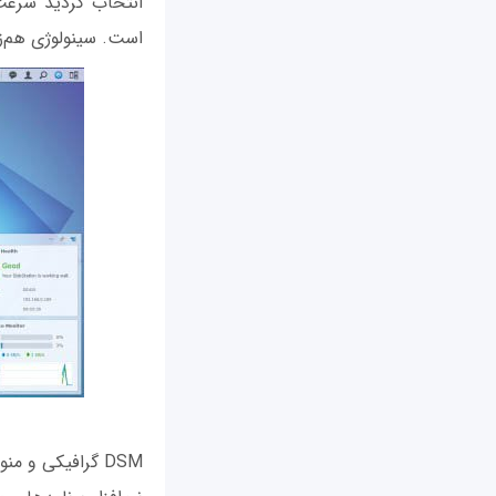
است. سینولوژی هم‌زمان با ارائه DS415+، سیستم‌عامل و نرم‌افزا