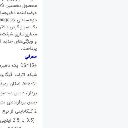
مجازی‌سازی شرکت‌ها
پرداخت.
معرفي
AES-NI امکان
2 گیگابایتی از نوع GDDR3 نیز مزید بر این علت است. روی این ذخیره‌ساز می‌توان 4 هارددیسک SATA III
م