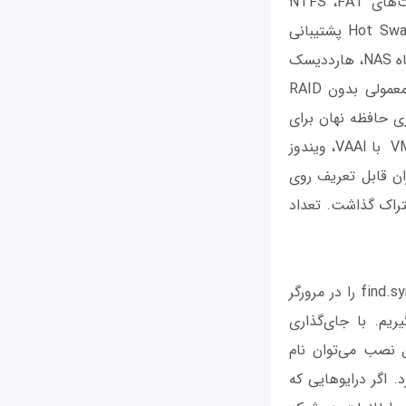
درایوهای داخلی +DS415 باید به فرمت EXT4 باشند، ولی روی درایوهای خارجی فرمت‌های NTFS ،FAT
،EXT3 و +HFS نیز قابل شناسایی و کار کردن هستند. این ذخیره‌ساز از قابلیت Hot Swapping پشتیبانی
می‌کند و در هنگام معیوب شدن یک هارددیسک، می‌توان بدون نیاز به خاموش کردن دستگاه NAS، هارددیسک
معیوب را با یک هارددیسک سالم عوض کرد. از نظر سیستم RAID نیز علاوه بر حالت معمولی بدون RAID
ستند. روی درایوهای SSD امکان فعال‌سازی حافظه نهان برای
خواندن/ نوشتن و SSD TRIM وجود دارد. در مبحث مجازی‌سازی نیز از VMware vSphere 5 با VAAI، ویندوز
اکثر تعداد کاربران قابل تعریف روی
256 گروه مختلف تعریف کرد و 512 پوشه به اشتراک گذاشت. تعداد
برای دسترسی به پنل مدیریتی تحت وب دستگاه و راه‌اندازی آن باید عبارت find.synology.com را در مرورگر
 سینولوژی کمک بگیریم. با جای‌گذاری
ت آن‌ها به EXT4 می‌کند. در مراحل نصب می‌توان نام
ب کرد. اگر درایوهایی که