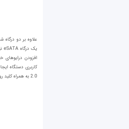
یک 
افزودن درایوهای خا
2.0 به همراه کلید روشن/ خاموش در جلو NAS قرار دارند و بقیه درگاه‌ها در پشت چیده شده‌اند (شکل 2).