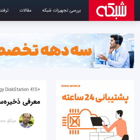
بررسی تجهیزات شبکه
مقالات
ترفند
+Synology DiskStation 415
معرفی ذخیره‌
میثاق محم