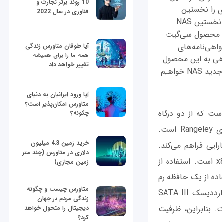
10 روند برتر تجارت و
 سینولوژی را نخستین
فناوری در سال 2022
عرضه‌کننده ذخیره‌سازهای تحت شبکه روی پلتفرم Rangeley دانست، بلکه شرکت سی‌گیت نخستین NAS
ده و نسبت به محصول سی‌گیت
 DSM جدید و میزبانی از گواهی‌نامه‌های
آیا طوفان متاورس زندگی
همه ما را برای همیشه
اهی به این محصول
تغییر خواهد داد
و ویژگی‌های جدید آن خواهیم انداخت و به بررسی توانایی‌ها و قابلیت‌های ذخیره‌سازهای جدید NAS خواهیم
آیا ورود ایرانیان به دنیای
متاورس امکان‌پذیر است؟
 و متوسط است که از دو درگاه
چگونه؟
شبکه اترنت گیگابیتی بهره می‌برد و مجهز به AES-NI روی پردازنده‌های SoC اینتل سری Rangeley است.
خرید زمین 4.3 میلیون
رایی فراهم می‌کند.
دلاری در متاورس (چند متر
پردازنده این محصول Atom C2538 چهارهسته‌ای با سرعت 2.4 گیگاهرتز و معماری x86 است. استفاده از
زمین مجازی)
 است. استفاده از یک حافظه رم
متاورس چیست و چگونه
زندگی مردم در جهان
اکثر ظرفیت 6 ترابایت به کار گرفت. بنابراین، ظرفیت
دیجیتال را متحول خواهد
کرد؟