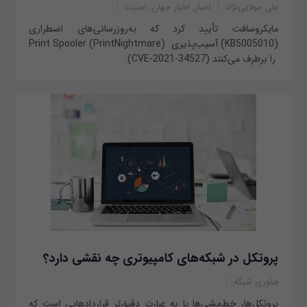
علی مولایی‌نژاد
اخبار, اخبار جهان, امنیت
مایکروسافت تأیید کرد که به‌روزرسانی‌های اضطراری
(KB5005010) آسیب‌پذیری Print Spooler (PrintNightmare)
را برطرف می‌کنند (CVE-2021-34527).
پروتکل در شبکه‌های کامپیوتری چه نقشی دارد؟
فناوری شبکه
پروتکل‌ها، خط‌مشی‌ها یا به عبارت دقیق‌تر قراردادهایی است که