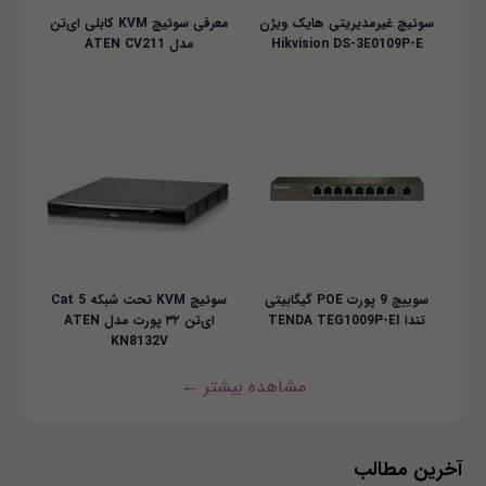
سوئیچ غیرمدیریتی هایک ویژن
معرفی سوئیچ KVM کابلی ای‌تن
Hikvision DS-3E0109P-E
مدل ATEN CV211
سوییچ 9 پورت POE گیگابیتی
سوئیچ KVM تحت شبکه Cat 5
تندا TENDA TEG1009P-EI
ای‌تن ۳۲ پورت مدل ATEN
KN8132V
مشاهده بیشتر ←
آخرین مطالب