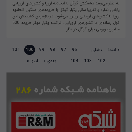
به نظر می‌رسد کشمکش گوگل با اتحادیه اروپا و کشورهای اروپایی
پایانی ندارد و تقریبا سالی یکبار گوگل با جریمه‌های سنگین اتحادیه
اروپا یا کشورهای اروپایی روبرو می‌شود. در تازه‌ترین کشمکش این
غول رسانه‌ای با کشورهای اروپایی، فرانسه یکبار دیگر جریمه 500
میلیون یورویی برای گوگل در نظر...
صفحه‌ها
« ابتدا
‹ قبلی
…
96
97
98
99
100
101
102
103
104
…
بعدی ›
انتها »