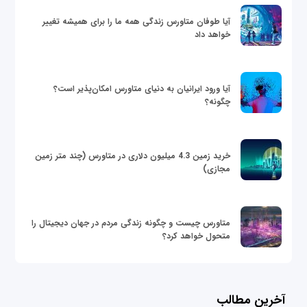
آیا طوفان متاورس زندگی همه ما را برای همیشه تغییر
خواهد داد
آیا ورود ایرانیان به دنیای متاورس امکان‌پذیر است؟
چگونه؟
خرید زمین 4.3 میلیون دلاری در متاورس (چند متر زمین
مجازی)
متاورس چیست و چگونه زندگی مردم در جهان دیجیتال را
متحول خواهد کرد؟
آخرین مطالب