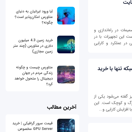
ایت
آیا ورود ایرانیان به دنیای
متاورس امکان‌پذیر است؟
چگونه؟
مات در راه‌اندازی و
ست این تجهیزات با در
خرید زمین 4.3 میلیون
ی در عملکرد و کارایی
دلاری در متاورس (چند متر
زمین مجازی)
ت شبکه تنها با خرید
متاورس چیست و چگونه
زندگی مردم در جهان
دیجیتال را متحول خواهد
کرد؟
ز گفته می‌شود یکی از
بزرگ و کوچک است. این
آخرین مطالب
 افزایش کارایی و...
قیمت سرور گرافیکی | خرید
GPU Server مخصوص