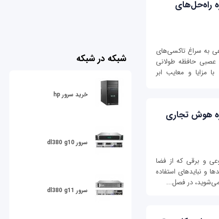
یژه راه‌حل‌های
هوش مصنوعی به سراغ تاکسی‌های
شبکه در شبکه
عصبی حافظه‌ طولانی
ا مزایا و معایب ابر
خرید سرور hp
ه ویژه هوش تجاری
سرور dl380 g10
صنوعی و برقی که از فضا
ا و نبایدهای استفاده
می‌شوید، در فصل...
سرور dl380 g11