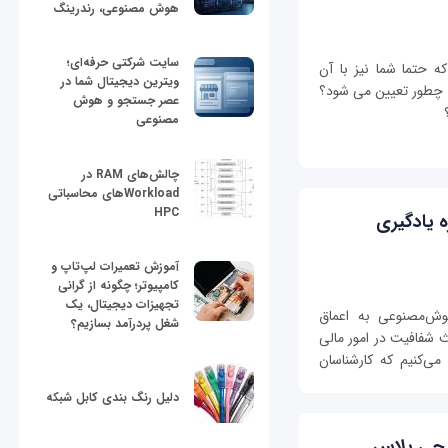
هوش مصنوعی، رندرینگ
سایت شرکتی حرفه‌ای؛
 حتما شما نیز با آن
ویترین دیجیتال شما در
 چطور تعیین می شود؟
عصر جستجو و هوش
مصنوعی
چالش‌های RAM در
Workloadهای محاسباتی
HPC
یژه یادگیری
آموزش تعمیرات لپ‌تاپ و
کامپیوتر؛ چگونه از گرانی
تجهیزات دیجیتال، یک
 این‌بار هوش‌مصنوعی به اعماق
شغل پردرآمد بسازیم؟
 شفافیت در امور مالی
ی‌کنیم که کارشناسان
دلیل رنگ بندی کابل شبکه
گ جی پلاس