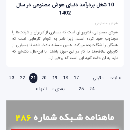
10 شغل پردرآمد دنیای هوش مصنوعی در سال
1402
هوش مصنوعی
هوش مصنوعی، فناوری‌ای است که بسیاری از کاربران و شرکت‌ها را
مجذوب خود کرده است، زیرا قادر به انجام کارهایی است که
همگان را شگفت‌زده می‌کند. همین مسئله باعث شده تا بسیاری از
کاربران علاقه‌مند به کار در این حوزه باشند. با این‌حال، نکته‌ای که
باید به آن دقت کنید این است که برخی از...
صفحه‌ها
« ابتدا
‹ قبلی
…
17
18
19
20
21
22
23
24
25
…
بعدی ›
انتها »