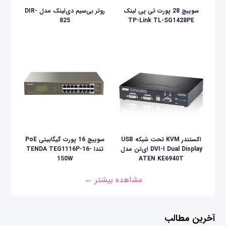
سوییچ 28 پورت تی پی لینک
روتر بی‌سیم دی‌لینک مدل DIR-
825
TP-Link TL-SG1428PE
اکستندر KVM تحت شبکه USB
سوییچ 16 پورت گیگابیتی PoE
DVI-I Dual Display ای‌تن مدل
تندا TENDA TEG1116P-16-
150W
ATEN KE6940T
مشاهده بیشتر ←
آخرین مطالب