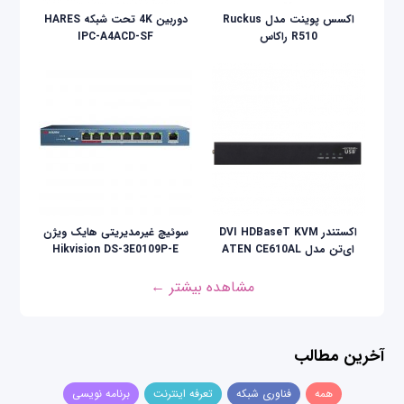
اکسس پوینت مدل Ruckus
دوربین 4K تحت شبکه HARES
R510 راکاس
IPC-A4ACD-SF
اکستندر DVI HDBaseT KVM
سوئیچ غیرمدیریتی هایک ویژن
ای‌تن مدل ATEN CE610AL
Hikvision DS-3E0109P-E
مشاهده بیشتر ←
آخرین مطالب
همه
فناوری شبکه
تعرفه اینترنت
برنامه نویسی