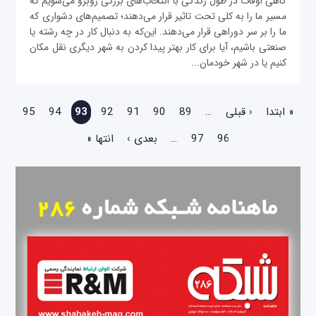
گاهی اوقات در طول زندگی با انتخاب‌های بزرگی روبرو می‌شویم که
مسیر ما را به کلی تحت تاثیر قرار می‌دهند؛ تصمیم‌های دشواری که
ما را بر سر دوراهی قرار می‌دهند. این‌که به دنبال کار در چه رشته یا
صنعتی باشیم، آیا برای کار بهتر پیدا کردن به شهر دیگری نقل مکان
کنیم یا در شهر خودمان...
صفحه‌ها
« ابتدا
‹ قبلی
…
89
90
91
92
93
94
95
96
97
…
بعدی ›
انتها »