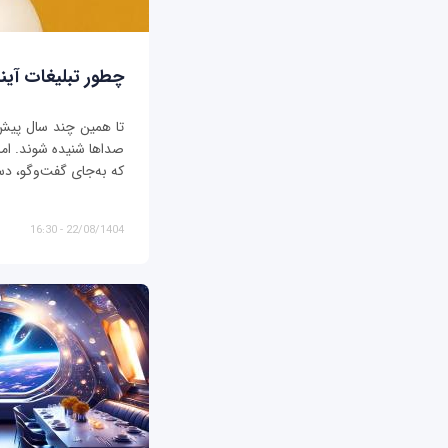
چطور تبلیغات آیند
تا همین چند سال پیش، ت
صداها شنیده شوند. اما د
که به‌جای گفت‌وگو، دس
22/08/1404 - 16:30