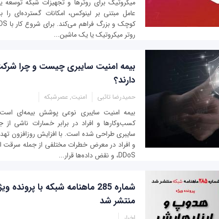
میکروتیک برای روترها و تجهیزات شبکه توسعه ی
عامل مبتنی بر لینوکس، امکانات گسترده‌ای را 
روتر میکروتیک یا یک ماشین...
بیمه امنیت سایبری چیست و چرا شرکت‌ه
دارند؟
حمیدرضا تائبی
امنیت, عصرشبکه
بیمه امنیت سایبری نوعی پوشش بیمه‌ای است
کسب‌وکارها و افراد در برابر خسارات ناشی از 
سایبری طراحی شده است. با افزایش روزافزون تهدید
و افراد در معرض خطرات مختلفی از جمله سرقت ا
DDoS، و نقض داده‌ها قرار...
شماره 285 ماهنامه شبکه با پروند
منتشر شد
اخبار