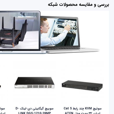
بررسی و مقایسه محصولات شبکه
سوئیچ KVM چند رابط Cat 5
سوییچ گیگابیتی دی-لینک D-
ای‌تن ۳۲ پورت مدل ATEN
LINK DGS-1210-28MP
ای‌تن مد