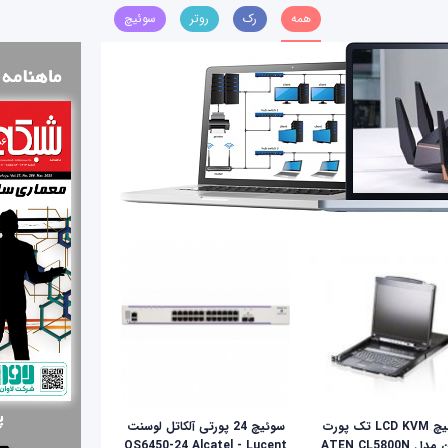
همه
رک
روتر
سوئیچ
سوئيچ LCD KVM تک پورت
سوئیچ 24 پورتی آلکاتل لوسنت
ل ATEN CL5800N
OS6450-24 Alcatel - Lucent