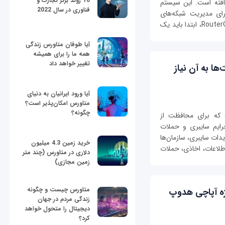
10 روند برتر تجارت و
افته است. این سیستم
فناوری در سال 2022
برای مدیریت شبکه‌های
کوچک و بزرگ فراهم می‌کند. برای شروع کار با RouterOS، ابتدا باید یک
آیا طوفان متاورس زندگی
همه ما را برای همیشه
تغییر خواهد داد
ا به آن نیاز
آیا ورود ایرانیان به دنیای
متاورس امکان‌پذیر است؟
چگونه؟
 که برای محافظت از
جرایم سایبری و حملات
ات سایبری، سازمان‌ها
خرید زمین 4.3 میلیون
طلاعات، اخاذی، حملات
دلاری در متاورس (چند متر
زمین مجازی)
متاورس چیست و چگونه
ه ویژه آپاچی هدوپ
زندگی مردم در جهان
دیجیتال را متحول خواهد
کرد؟