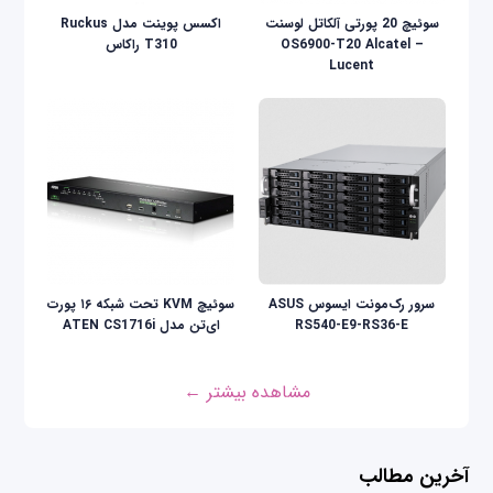
سوئیچ 20 پورتی آلکاتل لوسنت
اکسس پوینت مدل Ruckus
OS6900-T20 Alcatel –
T310 راکاس
Lucent
سرور رک‌مونت ایسوس ASUS
سوئیچ KVM تحت شبکه ۱۶ پورت
RS540-E9-RS36-E
ای‌تن مدل ATEN CS1716i
مشاهده بیشتر ←
آخرین مطالب