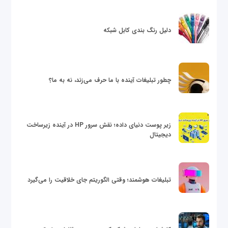
دلیل رنگ بندی کابل شبکه
چطور تبلیغات آینده با ما حرف می‌زند، نه به ما؟
زیر پوست دنیای داده؛ نقش سرور HP در آینده زیرساخت
دیجیتال
تبلیغات هوشمند؛ وقتی الگوریتم جای خلاقیت را می‌گیرد