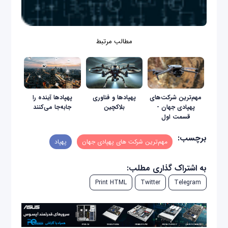
مطالب مرتبط
مهم‌ترین شرکت‌های
پهپادها و فناوری
پهپادها آینده را
پهپادی جهان -
بلاکچین
جابه‌جا می‌کنند
قسمت اول
برچسب:
مهم‌ترین شرکت‌ های پهپادی جهان
پهپاد
به اشتراک گذاری مطلب:
Print HTML
Twitter
Telegram