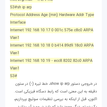
S3#sh ip arp
Protocol Address Age (min) Hardware Addr Type
Interface
Internet 192.168.10.17 0 001c.575e.c8c0 ARPA
Vlan1
Internet 192.168.10.18 0 b414.89d9.18c0 ARPA
Vlan1
Internet 192.168.10.19 - ecc8.8202.82c0 ARPA
Vlan1
S3#
در خروجی دستور show ip arp، خط تیره (-) در ستون
دقیقه به این معنی است که رابط دسگاه فیزیکی است.
اکنون، قبل از اینکه به بررسی تنظیمات سوئیچ بپردازیم،
یک دستور دیگر وجود دارد که باید در مورد آن بدانید.