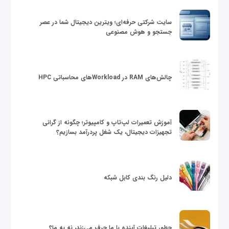
سایت شرکتی حرفه‌ای؛ ویترین دیجیتال شما در عصر
جستجو و هوش مصنوعی
چالش‌های RAM در Workloadهای محاسباتی HPC
آموزش تعمیرات لپ‌تاپ و کامپیوتر؛ چگونه از گرانی
تجهیزات دیجیتال، یک شغل پردرآمد بسازیم؟
دلیل رنگ بندی کابل شبکه
چطور تبلیغات آینده با ما حرف می‌زند، نه به ما؟