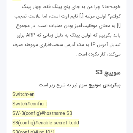
خوب-حالا چرا من به جای پنج پینگ فقط چهار پینگ
گرفتم؟ اولین مرتبه [.] تایم اوت است، اما علامت تعجب
[!] به معنای موفقیت‌آمیز بودن عملیات است. در مجموع
باید بگوییم که اولین پینگ به دلیل زمانی که ARP برای
تبدیل آدرس IP به مک آدرس سخت‌افزاری مربوطه صرف
می‌کند، کار نکرده است.
سوییچ S3
پیکربندی سوییچ
سوم نیز به شرح زیر است:
Switch>en
Switch#config t
SW-3(config)#hostname S3
S3(config)#enable secret todd
S3(config)#int f0/1