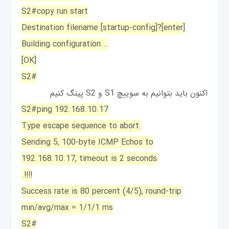
S2#copy run start
Destination filename [startup-config]?[enter]
Building configuration...
[OK]
S2#
اکنون باید بتوانیم به سوییچ S1 و S2 پینگ کنیم
S2#ping 192.168.10.17
Type escape sequence to abort.
Sending 5, 100-byte ICMP Echos to
192.168.10.17, timeout is 2 seconds:
.!!!!
Success rate is 80 percent (4/5), round-trip
min/avg/max = 1/1/1 ms
S2#