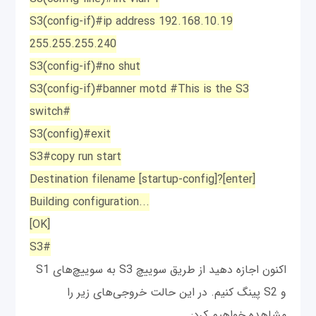
S3(config-if)#ip address 192.168.10.19
255.255.255.240
S3(config-if)#no shut
S3(config-if)#banner motd #This is the S3
switch#
S3(config)#exit
S3#copy run start
Destination filename [startup-config]?[enter]
Building configuration...
[OK]
S3#
اکنون اجازه دهید از طریق سوییچ S3 به سوییچ‌های S1
و S2 پینگ کنیم. در این حالت خروجی‌های زیر را
مشاهده خواهیم کرد: