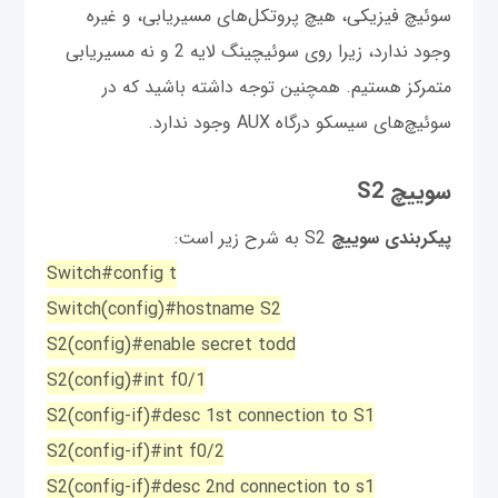
سوئیچ فیزیکی، هیچ پروتکل‌های مسیریابی، و غیره
وجود ندارد، زیرا روی سوئیچینگ لایه 2 و نه مسیریابی
متمرکز هستیم. همچنین توجه داشته باشید که در
سوئیچ‌های سیسکو درگاه AUX وجود ندارد.
سوییچ S2
پیکربندی سوییچ
S2 به شرح زیر است:
Switch#config t
Switch(config)#hostname S2
S2(config)#enable secret todd
S2(config)#int f0/1
S2(config-if)#desc 1st connection to S1
S2(config-if)#int f0/2
S2(config-if)#desc 2nd connection to s1