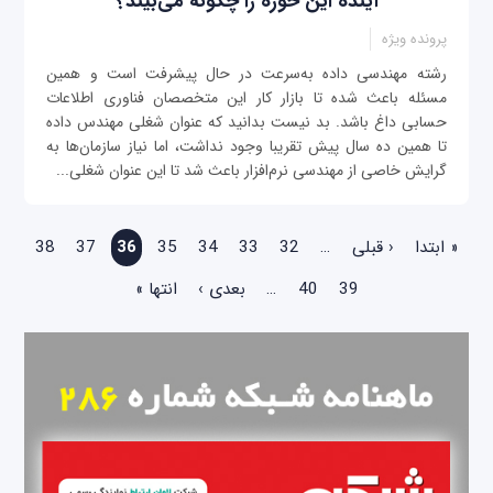
آینده این حوزه را چگونه می‌بیند؟
پرونده ویژه
رشته مهندسی داده به‌سرعت در حال پیشرفت است و همین
مسئله باعث شده تا بازار کار این متخصصان فناوری اطلاعات
حسابی داغ باشد. بد نیست بدانید که عنوان شغلی مهندس داده
تا همین ده سال پیش تقریبا وجود نداشت، اما نیاز سازمان‌ها به
گرایش خاصی از مهندسی نرم‌افزار باعث شد تا این عنوان شغلی...
صفحه‌ها
« ابتدا
‹ قبلی
…
32
33
34
35
36
37
38
39
40
…
بعدی ›
انتها »